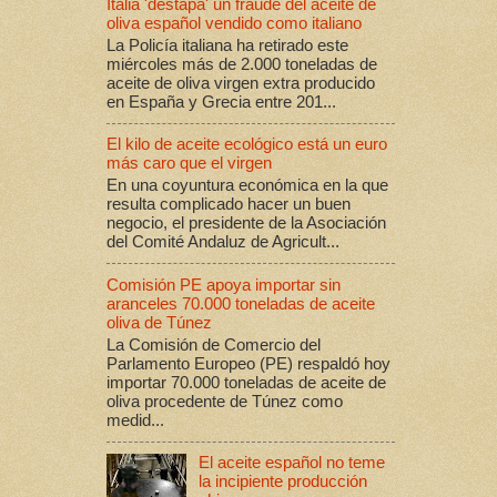
Italia 'destapa' un fraude del aceite de
oliva español vendido como italiano
La Policía italiana ha retirado este
miércoles más de 2.000 toneladas de
aceite de oliva virgen extra producido
en España y Grecia entre 201...
El kilo de aceite ecológico está un euro
más caro que el virgen
En una coyuntura económica en la que
resulta complicado hacer un buen
negocio, el presidente de la Asociación
del Comité Andaluz de Agricult...
Comisión PE apoya importar sin
aranceles 70.000 toneladas de aceite
oliva de Túnez
La Comisión de Comercio del
Parlamento Europeo (PE) respaldó hoy
importar 70.000 toneladas de aceite de
oliva procedente de Túnez como
medid...
El aceite español no teme
la incipiente producción