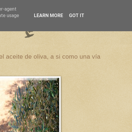
er-agent
rate usage
LEARN MORE
GOT IT
el aceite de oliva, a si como una vía