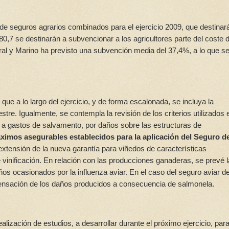
de seguros agrarios combinados para el ejercicio 2009, que destinar
80,7 se destinarán a subvencionar a los agricultores parte del coste d
ral y Marino ha previsto una subvención media del 37,4%, a lo que s
ue a lo largo del ejercicio, y de forma escalonada, se incluya la
tre. Igualmente, se contempla la revisión de los criterios utilizados 
 a gastos de salvamento, por daños sobre las estructuras de
ximos asegurables establecidos para la aplicación del Seguro d
a extensión de la nueva garantía para viñedos de características
 vinificación. En relación con las producciones ganaderas, se prevé l
os ocasionados por la influenza aviar. En el caso del seguro aviar d
mpensación de los daños producidos a consecuencia de salmonela.
lización de estudios, a desarrollar durante el próximo ejercicio, para