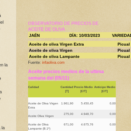
á
el
OBSERVATORIO DE PRECIOS DE
e
ACEITE DE OLIVA
JAÉN
DÍA: 10/03/2023
VARIEDA
Aceite de oliva Virgen Extra
Picual
Aceite de oliva Virgen
Picual
Aceite de oliva Lampante
Picual
Fuente:
infaoliva.com
en la
Aceite precios medios de la ultima
semana del (05/11)
e
Calidad
Cantidad
Precio Medio
Anticipo Medio
a
[T]
[€/T]
[€/T]
e
Aceite de Oliva Virgen
1.961,90
5.450,45
0,00
Extra
275,00
4.948,70
0,00
Aceite Oliva Virgen
Aceite de Oliva
671,00
4.675,76
0,00
 la
Lampante (B.1º)