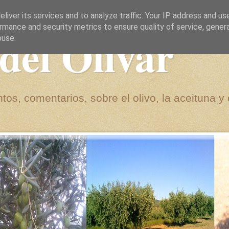
liver its services and to analyze traffic. Your IP address and us
rmance and security metrics to ensure quality of service, gene
del Olivar
buse.
tos, comentarios, sobre el olivo, la aceituna y 