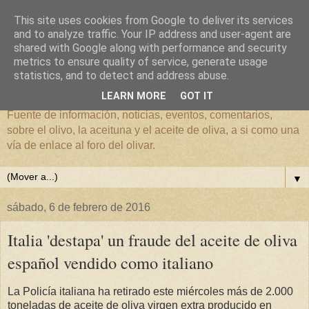
This site uses cookies from Google to deliver its services
and to analyze traffic. Your IP address and user-agent are
shared with Google along with performance and security
metrics to ensure quality of service, generate usage
El mundo del Olivar
statistics, and to detect and address abuse.
LEARN MORE
GOT IT
Fuente de información, noticias, eventos, comentarios,
sobre el olivo, la aceituna y el aceite de oliva, a si como una
vía de enlace al foro del olivar.
▼
sábado, 6 de febrero de 2016
Italia 'destapa' un fraude del aceite de oliva
español vendido como italiano
La Policía italiana ha retirado este miércoles más de 2.000
toneladas de aceite de oliva virgen extra producido en