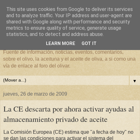
This site uses cookies from Google to deliver its services
and to analyze traffic. Your IP address and user-agent are
shared with Google along with performance and security
metrics to ensure quality of service, generate usage
El mundo del Olivar
statistics, and to detect and address abuse.
LEARN MORE
GOT IT
Fuente de información, noticias, eventos, comentarios,
sobre el olivo, la aceituna y el aceite de oliva, a si como una
vía de enlace al foro del olivar.
▼
jueves, 26 de marzo de 2009
La CE descarta por ahora activar ayudas al
almacenamiento privado de aceite
La Comisión Europea (CE) estima que "a fecha de hoy" no
se dan las condiciones para activar el sistema del