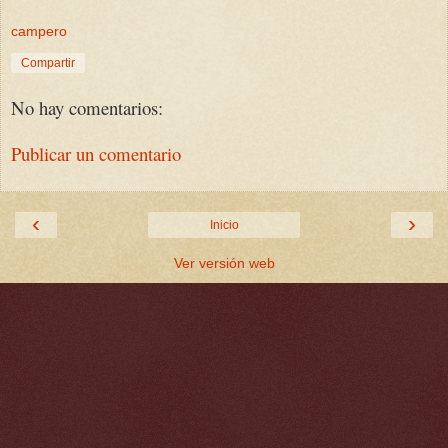
campero
Compartir
No hay comentarios:
Publicar un comentario
‹
›
Inicio
Ver versión web