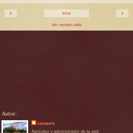
‹
›
Inicio
Ver versión web
Autor:
campero
Agricultor y administrador de la web