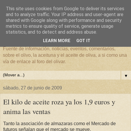
This site uses cookies from Google to deliver its services
and to analyze traffic. Your IP address and user-agent are
shared with Google along with performance and security
metrics to ensure quality of service, generate usage
El mundo del Olivar
statistics, and to detect and address abuse.
LEARN MORE
GOT IT
Fuente de información, noticias, eventos, comentarios,
sobre el olivo, la aceituna y el aceite de oliva, a si como una
vía de enlace al foro del olivar.
▼
sábado, 27 de junio de 2009
El kilo de aceite roza ya los 1,9 euros y
anima las ventas
Tanto la asociación de almazaras como el Mercado de
futuros señalan que el mercado se mueve.