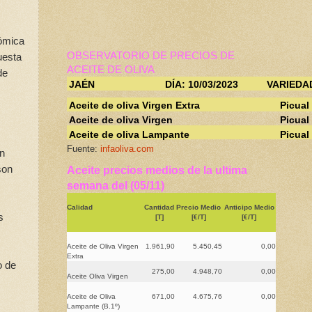
nómica
OBSERVATORIO DE PRECIOS DE
uesta
ACEITE DE OLIVA
de
JAÉN
DÍA: 10/03/2023
VARIEDA
Aceite de oliva Virgen Extra
Picual
Aceite de oliva Virgen
Picual
Aceite de oliva Lampante
Picual
Fuente:
infaoliva.com
ón
son
Aceite precios medios de la ultima
semana del (05/11)
Calidad
Cantidad
Precio Medio
Anticipo Medio
s
[T]
[€/T]
[€/T]
Aceite de Oliva Virgen
1.961,90
5.450,45
0,00
Extra
o de
275,00
4.948,70
0,00
Aceite Oliva Virgen
Aceite de Oliva
671,00
4.675,76
0,00
Lampante (B.1º)