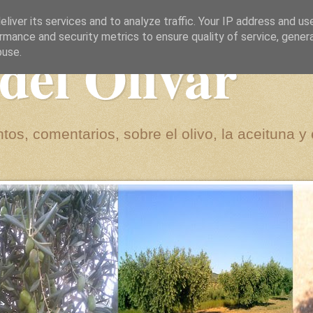
liver its services and to analyze traffic. Your IP address and us
rmance and security metrics to ensure quality of service, gene
del Olivar
buse.
tos, comentarios, sobre el olivo, la aceituna y 