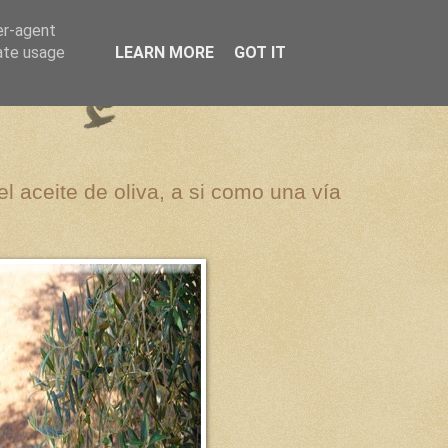
er-agent
rate usage
LEARN MORE
GOT IT
el aceite de oliva, a si como una vía