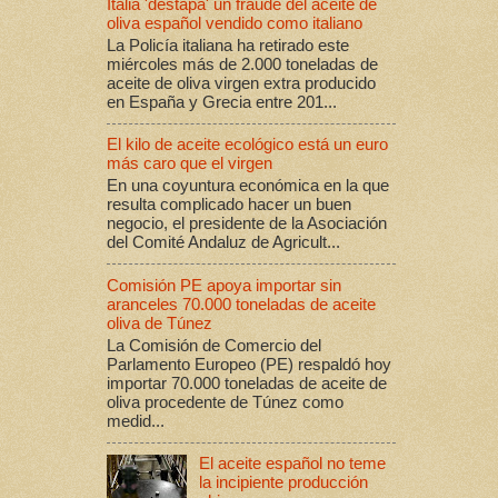
Italia 'destapa' un fraude del aceite de
oliva español vendido como italiano
La Policía italiana ha retirado este
miércoles más de 2.000 toneladas de
aceite de oliva virgen extra producido
en España y Grecia entre 201...
El kilo de aceite ecológico está un euro
más caro que el virgen
En una coyuntura económica en la que
resulta complicado hacer un buen
negocio, el presidente de la Asociación
del Comité Andaluz de Agricult...
Comisión PE apoya importar sin
aranceles 70.000 toneladas de aceite
oliva de Túnez
La Comisión de Comercio del
Parlamento Europeo (PE) respaldó hoy
importar 70.000 toneladas de aceite de
oliva procedente de Túnez como
medid...
El aceite español no teme
la incipiente producción