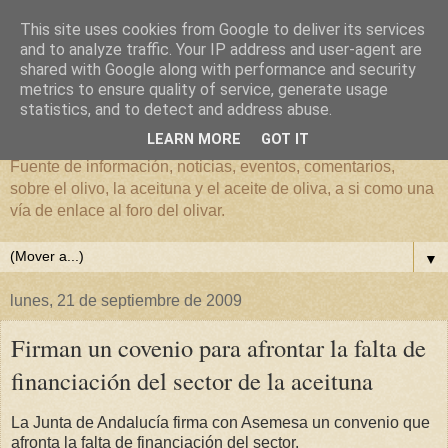
This site uses cookies from Google to deliver its services
and to analyze traffic. Your IP address and user-agent are
shared with Google along with performance and security
metrics to ensure quality of service, generate usage
El mundo del Olivar
statistics, and to detect and address abuse.
LEARN MORE
GOT IT
Fuente de información, noticias, eventos, comentarios,
sobre el olivo, la aceituna y el aceite de oliva, a si como una
vía de enlace al foro del olivar.
▼
lunes, 21 de septiembre de 2009
Firman un covenio para afrontar la falta de
financiación del sector de la aceituna
La Junta de Andalucía firma con Asemesa un convenio que
afronta la falta de financiación del sector.