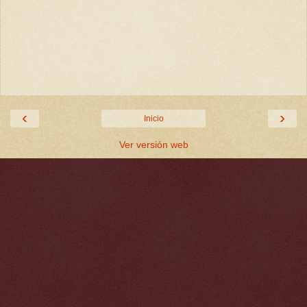
‹
›
Inicio
Ver versión web