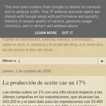
This site uses cookies from Google to deliver its services
and to analyze traffic. Your IP address and user-agent are
shared with Google along with performance and security
metrics to ensure quality of service, generate usage
El mundo del Olivar
statistics, and to detect and address abuse.
LEARN MORE
GOT IT
Fuente de información, noticias, eventos, comentarios,
sobre el olivo, la aceituna y el aceite de oliva, a si como una
vía de enlace al foro del olivar.
▼
jueves, 1 de octubre de 2009
La producción de aceite cae un 17%
Las ventas suben un 1% con una cifra récord respecto a las
últimas campañas en las exportaciones, que alcanzan las
543.200 tn y el peor dato para las importaciones con 33.400