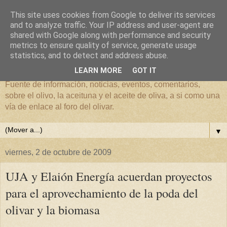
This site uses cookies from Google to deliver its services
and to analyze traffic. Your IP address and user-agent are
shared with Google along with performance and security
metrics to ensure quality of service, generate usage
El mundo del Olivar
statistics, and to detect and address abuse.
LEARN MORE
GOT IT
Fuente de información, noticias, eventos, comentarios,
sobre el olivo, la aceituna y el aceite de oliva, a si como una
vía de enlace al foro del olivar.
▼
viernes, 2 de octubre de 2009
UJA y Elaión Energía acuerdan proyectos
para el aprovechamiento de la poda del
olivar y la biomasa