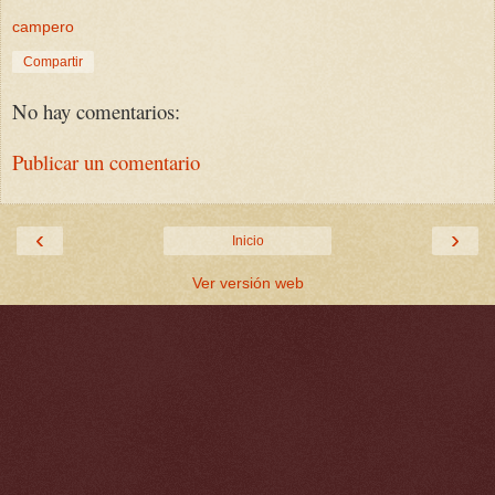
campero
Compartir
No hay comentarios:
Publicar un comentario
‹
›
Inicio
Ver versión web