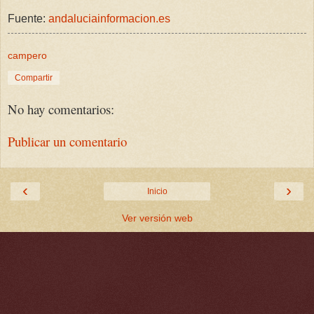
Fuente:
andaluciainformacion.es
campero
Compartir
No hay comentarios:
Publicar un comentario
‹
›
Inicio
Ver versión web