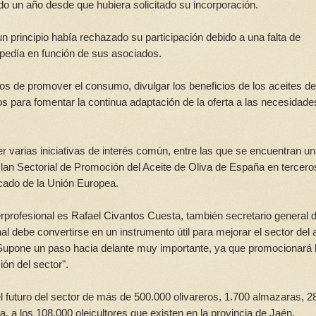
do un año desde que hubiera solicitado su incorporación.
 principio había rechazado su participación debido a una falta de
 pedía en función de sus asociados.
 los de promover el consumo, divulgar los beneficios de los aceites de
s para fomentar la continua adaptación de la oferta a las necesidade
r varias iniciativas de interés común, entre las que se encuentran u
lan Sectorial de Promoción del Aceite de Oliva de España en tercero
cado de la Unión Europea.
erprofesional es Rafael Civantos Cuesta, también secretario general 
 debe convertirse en un instrumento útil para mejorar el sector del 
or. Supone un paso hacia delante muy importante, ya que promocionará 
ión del sector".
 el futuro del sector de más de 500.000 olivareros, 1.700 almazaras, 2
, a los 108.000 oleicultores que existen en la provincia de Jaén.