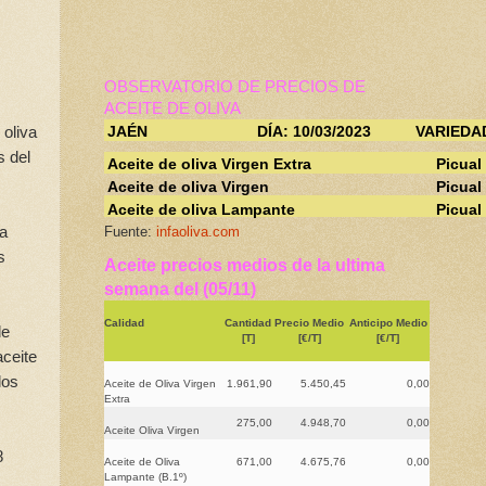
OBSERVATORIO DE PRECIOS DE
ACEITE DE OLIVA
 oliva
JAÉN
DÍA: 10/03/2023
VARIEDA
s del
Aceite de oliva Virgen Extra
Picual
Aceite de oliva Virgen
Picual
Aceite de oliva Lampante
Picual
na
Fuente:
infaoliva.com
s
Aceite precios medios de la ultima
semana del (05/11)
Calidad
Cantidad
Precio Medio
Anticipo Medio
de
[T]
[€/T]
[€/T]
aceite
los
Aceite de Oliva Virgen
1.961,90
5.450,45
0,00
Extra
275,00
4.948,70
0,00
Aceite Oliva Virgen
8
Aceite de Oliva
671,00
4.675,76
0,00
Lampante (B.1º)