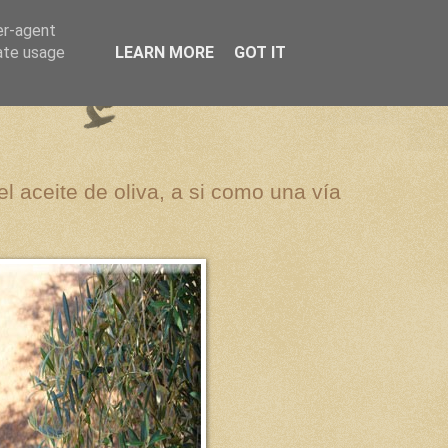
er-agent
rate usage
LEARN MORE
GOT IT
el aceite de oliva, a si como una vía