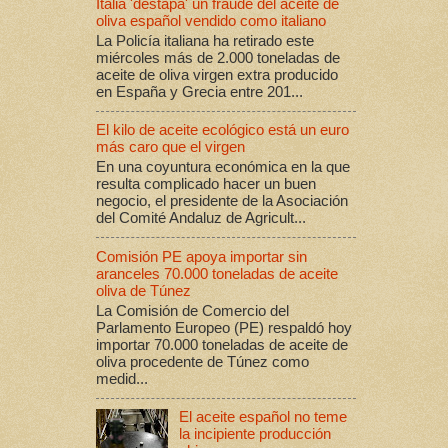
Italia 'destapa' un fraude del aceite de
oliva español vendido como italiano
La Policía italiana ha retirado este
miércoles más de 2.000 toneladas de
aceite de oliva virgen extra producido
en España y Grecia entre 201...
El kilo de aceite ecológico está un euro
más caro que el virgen
En una coyuntura económica en la que
resulta complicado hacer un buen
negocio, el presidente de la Asociación
del Comité Andaluz de Agricult...
Comisión PE apoya importar sin
aranceles 70.000 toneladas de aceite
oliva de Túnez
La Comisión de Comercio del
Parlamento Europeo (PE) respaldó hoy
importar 70.000 toneladas de aceite de
oliva procedente de Túnez como
medid...
El aceite español no teme
la incipiente producción