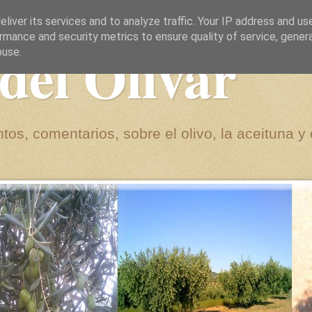
liver its services and to analyze traffic. Your IP address and us
rmance and security metrics to ensure quality of service, gene
del Olivar
buse.
tos, comentarios, sobre el olivo, la aceituna y 