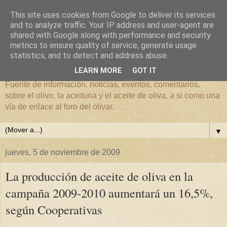
This site uses cookies from Google to deliver its services
and to analyze traffic. Your IP address and user-agent are
shared with Google along with performance and security
metrics to ensure quality of service, generate usage
El mundo del Olivar
statistics, and to detect and address abuse.
LEARN MORE
GOT IT
Fuente de información, noticias, eventos, comentarios,
sobre el olivo, la aceituna y el aceite de oliva, a si como una
vía de enlace al foro del olivar.
▼
jueves, 5 de noviembre de 2009
La producción de aceite de oliva en la
campaña 2009-2010 aumentará un 16,5%,
según Cooperativas