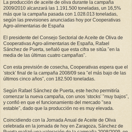
La producción de aceite de oliva durante la campaña
2009/2010 alcanzará las 1.191.500 toneladas, un 16,5%
más que la campaña pasada con 1.028.013 toneladas,
según las previsiones anunciadas hoy por Cooperativas
Agro-alimentarias de España
El presidente del Consejo Sectorial de Aceite de Oliva de
Cooperativas Agro-alimentarias de España, Rafael
Sánchez de Puerta, señaló que esta cifra se sitúa "en la
media de las últimas cuatro campañas".
Con esta previsión de cosecha, Cooperativas espera que el
'stock' final de la campaña 2008/09 sea "el más bajo de las
últimos cinco años", con 182.500 toneladas.
Según Rafael Sánchez de Puerta, este hecho permitiría
comenzar la nueva campaña, con unos 'stocks' "muy bajos",
y confió en que el funcionamiento del mercado "sea
estable", dado que la producción no es muy elevada.
Coincidiendo con la Jornada Anual de Aceite de Oliva
celebrada en la jornada de hoy en Zaragoza, Sánchez de
Puerta realizó una valoración de la campaña 2008/2009, en