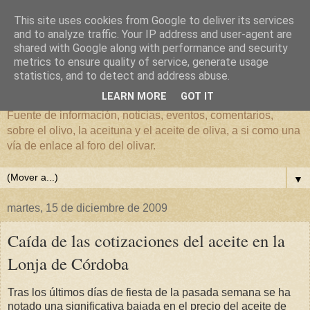
This site uses cookies from Google to deliver its services
and to analyze traffic. Your IP address and user-agent are
shared with Google along with performance and security
metrics to ensure quality of service, generate usage
El mundo del Olivar
statistics, and to detect and address abuse.
LEARN MORE
GOT IT
Fuente de información, noticias, eventos, comentarios,
sobre el olivo, la aceituna y el aceite de oliva, a si como una
vía de enlace al foro del olivar.
▼
martes, 15 de diciembre de 2009
Caída de las cotizaciones del aceite en la
Lonja de Córdoba
Tras los últimos días de fiesta de la pasada semana se ha
notado una significativa bajada en el precio del aceite de