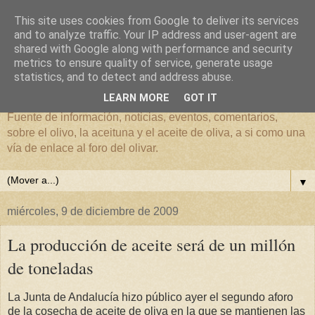
This site uses cookies from Google to deliver its services
and to analyze traffic. Your IP address and user-agent are
shared with Google along with performance and security
metrics to ensure quality of service, generate usage
El mundo del Olivar
statistics, and to detect and address abuse.
LEARN MORE
GOT IT
Fuente de información, noticias, eventos, comentarios,
sobre el olivo, la aceituna y el aceite de oliva, a si como una
vía de enlace al foro del olivar.
▼
miércoles, 9 de diciembre de 2009
La producción de aceite será de un millón
de toneladas
La Junta de Andalucía hizo público ayer el segundo aforo
de la cosecha de aceite de oliva en la que se mantienen las