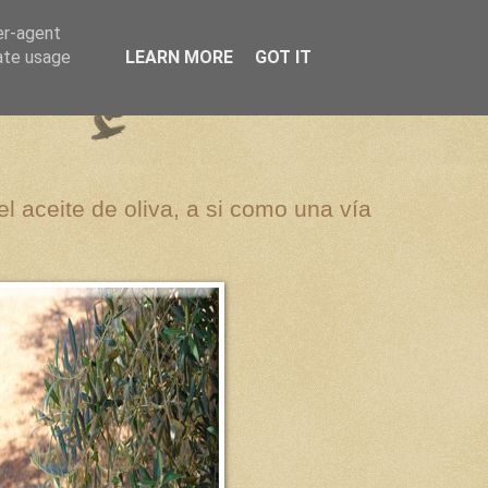
er-agent
rate usage
LEARN MORE
GOT IT
el aceite de oliva, a si como una vía