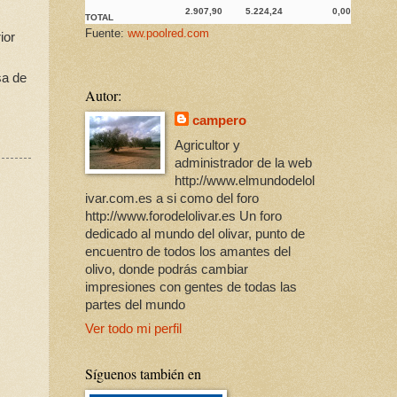
2.907,90
5.224,24
0,00
TOTAL
Fuente:
ww.poolred.com
ior
sa de
Autor:
campero
Agricultor y
administrador de la web
http://www.elmundodelol
ivar.com.es a si como del foro
http://www.forodelolivar.es Un foro
dedicado al mundo del olivar, punto de
encuentro de todos los amantes del
olivo, donde podrás cambiar
impresiones con gentes de todas las
partes del mundo
Ver todo mi perfil
Síguenos también en