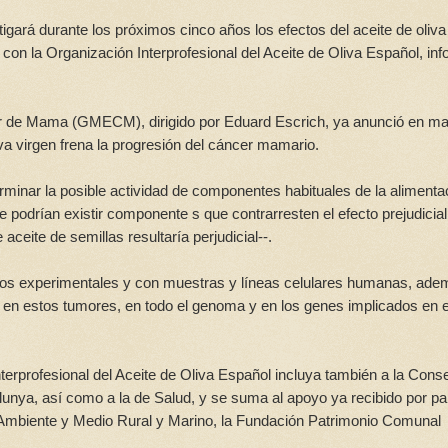
gará durante los próximos cinco años los efectos del aceite de oliva
con la Organización Interprofesional del Aceite de Oliva Español, in
ncer de Mama (GMECM), dirigido por Eduard Escrich, ya anunció en m
a virgen frena la progresión del cáncer mamario.
inar la posible actividad de componentes habituales de la alimenta
podrían existir componente s que contrarresten el efecto prejudicial
ceite de semillas resultaría perjudicial--.
udios experimentales y con muestras y líneas celulares humanas, ad
s en estos tumores, en todo el genoma y en los genes implicados en 
terprofesional del Aceite de Oliva Español incluya también a la Conse
lunya, así como a la de Salud, y se suma al apoyo ya recibido por pa
o Ambiente y Medio Rural y Marino, la Fundación Patrimonio Comunal