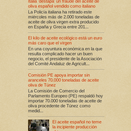
Italia 'destapa' un fraude del aceite de
oliva español vendido como italiano
La Policía italiana ha retirado este
miércoles más de 2.000 toneladas de
aceite de oliva virgen extra producido
en España y Grecia entre 201...
El kilo de aceite ecológico está un euro
más caro que el virgen
En una coyuntura económica en la que
resulta complicado hacer un buen
negocio, el presidente de la Asociación
del Comité Andaluz de Agricult...
Comisión PE apoya importar sin
aranceles 70.000 toneladas de aceite
oliva de Túnez
La Comisión de Comercio del
Parlamento Europeo (PE) respaldó hoy
importar 70.000 toneladas de aceite de
oliva procedente de Túnez como
medid...
El aceite español no teme
la incipiente producción