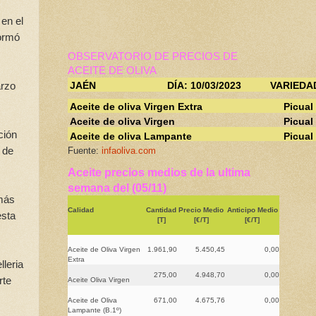
 en el
formó
OBSERVATORIO DE PRECIOS DE
ACEITE DE OLIVA
arzo
JAÉN
DÍA: 10/03/2023
VARIEDA
Aceite de oliva Virgen Extra
Picual
Aceite de oliva Virgen
Picual
ción
Aceite de oliva Lampante
Picual
 de
Fuente:
infaoliva.com
Aceite precios medios de la ultima
semana del (05/11)
emás
Calidad
Cantidad
Precio Medio
Anticipo Medio
esta
[T]
[€/T]
[€/T]
Aceite de Oliva Virgen
1.961,90
5.450,45
0,00
Extra
lleria
275,00
4.948,70
0,00
rte
Aceite Oliva Virgen
Aceite de Oliva
671,00
4.675,76
0,00
Lampante (B.1º)