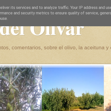
liver its services and to analyze traffic. Your IP address and us
rmance and security metrics to ensure quality of service, gene
del Olivar
buse.
tos, comentarios, sobre el olivo, la aceituna y 