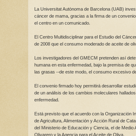
La Universitat Autònoma de Barcelona (UAB) investi
cáncer de mama, gracias a la firma de un convenio 
el centro en un comunicado.
El Centro Multidisciplinar para el Estudio del Cá
de 2008 que el consumo moderado de aceite de oliv
Los investigadores del GMECM pretenden así determ
humana en esta enfermedad, bajo la premisa de que 
las grasas --de este modo, el consumo excesivo de a
El convenio firmado hoy permitirá desarrollar est
de un análisis de los cambios moleculares hallado
enfermedad.
Está previsto que el acuerdo con la Organización In
de Agricultura, Alimentación y Acción Rural de Cata
del Ministerio de Educación y Ciencia, el de Medi
Olivarero y la Agencia para el Aceite de Oliva.