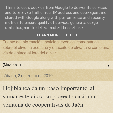
This site uses cookies from Google to deliver its services
and to analyze traffic. Your IP address and user-agent are
shared with Google along with performance and security
metrics to ensure quality of service, generate usage
El mundo del Olivar
statistics, and to detect and address abuse.
LEARN MORE
GOT IT
Fuente de información, noticias, eventos, comentarios,
sobre el olivo, la aceituna y el aceite de oliva, a si como una
vía de enlace al foro del olivar.
▼
sábado, 2 de enero de 2010
Hojiblanca da un 'paso importante' al
sumar este año a su proyecto casi una
veintena de cooperativas de Jaén