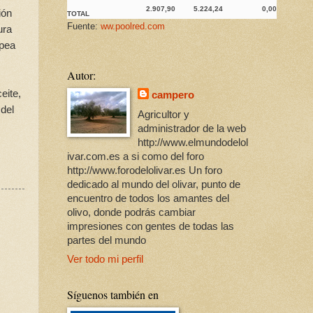
2.907,90
5.224,24
0,00
ión
TOTAL
Fuente:
ww.poolred.com
ura
opea
Autor:
eite,
campero
 del
Agricultor y
administrador de la web
http://www.elmundodelol
ivar.com.es a si como del foro
http://www.forodelolivar.es Un foro
dedicado al mundo del olivar, punto de
encuentro de todos los amantes del
olivo, donde podrás cambiar
impresiones con gentes de todas las
partes del mundo
Ver todo mi perfil
Síguenos también en