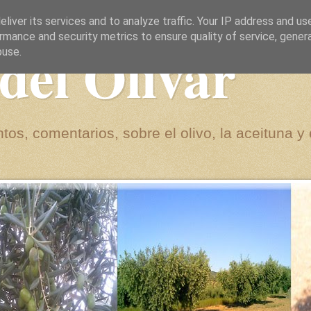
liver its services and to analyze traffic. Your IP address and us
rmance and security metrics to ensure quality of service, gene
del Olivar
buse.
tos, comentarios, sobre el olivo, la aceituna y 