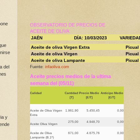
pone
OBSERVATORIO DE PRECIOS DE
ACEITE DE OLIVA
JAÉN
DÍA: 10/03/2023
VARIEDA
 que
Aceite de oliva Virgen Extra
Picual
nirse
Aceite de oliva Virgen
Picual
Aceite de oliva Lampante
Picual
a del
Fuente:
infaoliva.com
ones
Aceite precios medios de la ultima
semana del (05/11)
Calidad
Cantidad
Precio Medio
Anticipo Medio
[T]
[€/T]
[€/T]
Aceite de Oliva Virgen
1.961,90
5.450,45
0,00
Extra
ia y
275,00
4.948,70
0,00
vende
Aceite Oliva Virgen
Aceite de Oliva
671,00
4.675,76
0,00
Lampante (B.1º)