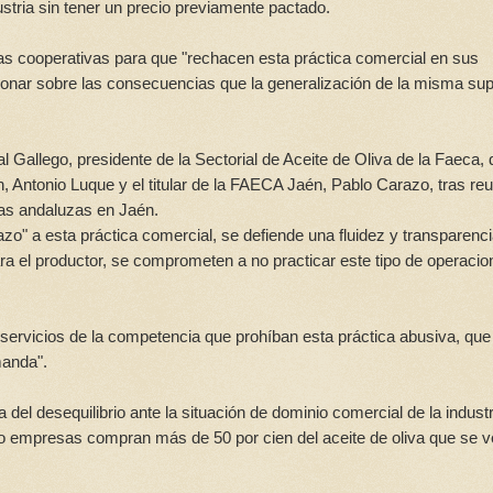
stria sin tener un precio previamente pactado.
las cooperativas para que "rechacen esta práctica comercial en sus
ionar sobre las consecuencias que la generalización de la misma su
l Gallego, presidente de la Sectorial de Aceite de Oliva de la Faeca,
, Antonio Luque y el titular de la FAECA Jaén, Pablo Carazo, tras reu
ias andaluzas en Jaén.
azo" a esta práctica comercial, se defiende una fluidez y transparenci
ara el productor, se comprometen a no practicar este tipo de operaci
servicios de la competencia que prohíban esta práctica abusiva, que
emanda".
l desequilibrio ante la situación de dominio comercial de la industr
tro empresas compran más de 50 por cien del aceite de oliva que se 