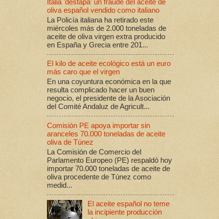
Italia 'destapa' un fraude del aceite de
oliva español vendido como italiano
La Policía italiana ha retirado este
miércoles más de 2.000 toneladas de
aceite de oliva virgen extra producido
en España y Grecia entre 201...
El kilo de aceite ecológico está un euro
más caro que el virgen
En una coyuntura económica en la que
resulta complicado hacer un buen
negocio, el presidente de la Asociación
del Comité Andaluz de Agricult...
Comisión PE apoya importar sin
aranceles 70.000 toneladas de aceite
oliva de Túnez
La Comisión de Comercio del
Parlamento Europeo (PE) respaldó hoy
importar 70.000 toneladas de aceite de
oliva procedente de Túnez como
medid...
El aceite español no teme
la incipiente producción