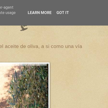
er-agent
rate usage
LEARN MORE
GOT IT
el aceite de oliva, a si como una vía