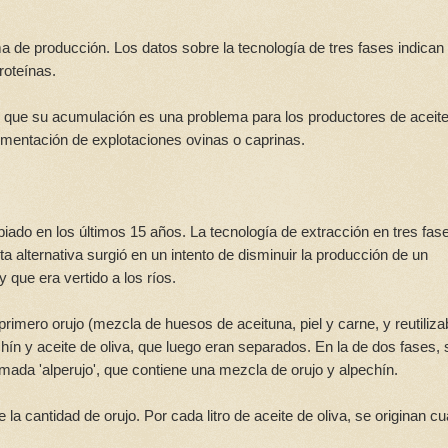
a de producción. Los datos sobre la tecnología de tres fases indican
proteínas.
sto que su acumulación es una problema para los productores de aceit
limentación de explotaciones ovinas o caprinas.
iado en los últimos 15 años. La tecnología de extracción en tres fas
 alternativa surgió en un intento de disminuir la producción de un
que era vertido a los ríos.
primero orujo (mezcla de huesos de aceituna, piel y carne, y reutiliza
hín y aceite de oliva, que luego eran separados. En la de dos fases, 
lamada 'alperujo', que contiene una mezcla de orujo y alpechín.
a cantidad de orujo. Por cada litro de aceite de oliva, se originan cu