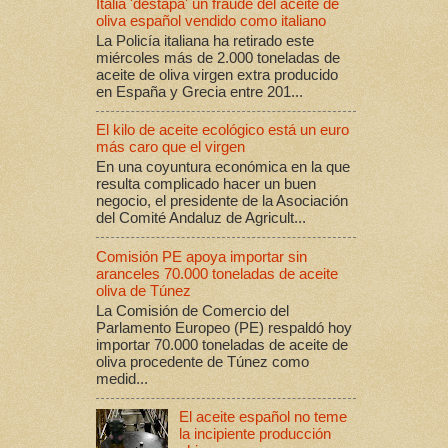
Italia 'destapa' un fraude del aceite de
oliva español vendido como italiano
La Policía italiana ha retirado este
miércoles más de 2.000 toneladas de
aceite de oliva virgen extra producido
en España y Grecia entre 201...
El kilo de aceite ecológico está un euro
más caro que el virgen
En una coyuntura económica en la que
resulta complicado hacer un buen
negocio, el presidente de la Asociación
del Comité Andaluz de Agricult...
Comisión PE apoya importar sin
aranceles 70.000 toneladas de aceite
oliva de Túnez
La Comisión de Comercio del
Parlamento Europeo (PE) respaldó hoy
importar 70.000 toneladas de aceite de
oliva procedente de Túnez como
medid...
El aceite español no teme
la incipiente producción