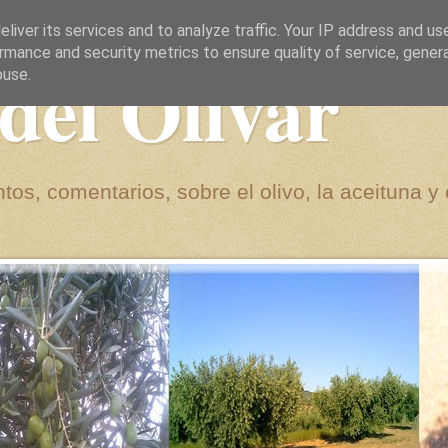
liver its services and to analyze traffic. Your IP address and us
rmance and security metrics to ensure quality of service, gene
del Olivar
buse.
tos, comentarios, sobre el olivo, la aceituna y 