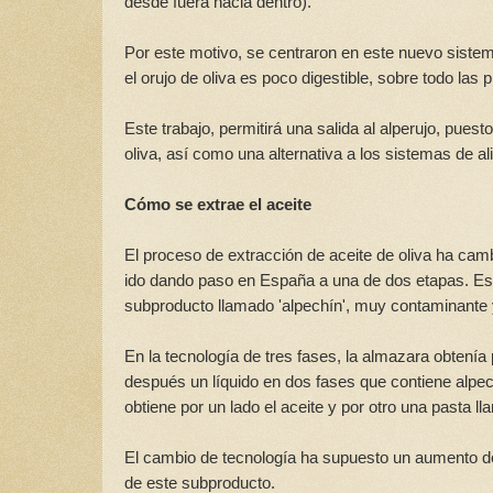
desde fuera hacia dentro).
Por este motivo, se centraron en este nuevo sistem
el orujo de oliva es poco digestible, sobre todo las 
Este trabajo, permitirá una salida al alperujo, pue
oliva, así como una alternativa a los sistemas de a
Cómo se extrae el aceite
El proceso de extracción de aceite de oliva ha camb
ido dando paso en España a una de dos etapas. Esta
subproducto llamado 'alpechín', muy contaminante y 
En la tecnología de tres fases, la almazara obtenía 
después un líquido en dos fases que contiene alpec
obtiene por un lado el aceite y por otro una pasta l
El cambio de tecnología ha supuesto un aumento de l
de este subproducto.