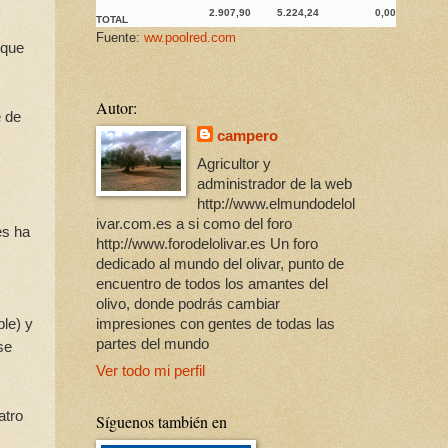
2.907,90
5.224,24
0,00
TOTAL
Fuente:
ww.poolred.com
 que
Autor:
e de
campero
Agricultor y
administrador de la web
http://www.elmundodelol
ivar.com.es a si como del foro
es ha
http://www.forodelolivar.es Un foro
dedicado al mundo del olivar, punto de
encuentro de todos los amantes del
olivo, donde podrás cambiar
ble) y
impresiones con gentes de todas las
partes del mundo
se
Ver todo mi perfil
atro
Síguenos también en