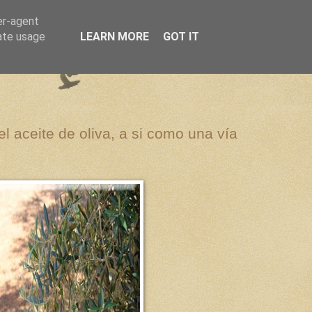
er-agent
rate usage
LEARN MORE
GOT IT
el aceite de oliva, a si como una vía