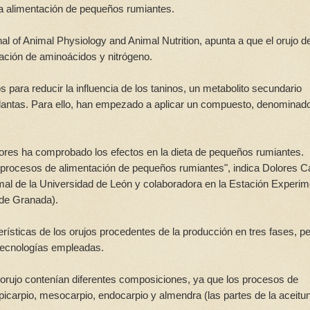
la alimentación de pequeños rumiantes.
nal of Animal Physiology and Animal Nutrition, apunta a que el orujo d
ación de aminoácidos y nitrógeno.
s para reducir la influencia de los taninos, un metabolito secundario
 plantas. Para ello, han empezado a aplicar un compuesto, denominad
gadores ha comprobado los efectos en la dieta de pequeños rumiantes.
en procesos de alimentación de pequeños rumiantes", indica Dolores C
al de la Universidad de León y colaboradora en la Estación Experim
 de Granada).
rísticas de los orujos procedentes de la producción en tres fases, p
 tecnologías empleadas.
orujo contenían diferentes composiciones, ya que los procesos de
epicarpio, mesocarpio, endocarpio y almendra (las partes de la aceitu