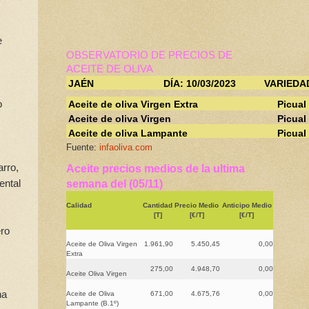
e
OBSERVATORIO DE PRECIOS DE
ACEITE DE OLIVA
JAÉN
DÍA: 10/03/2023
VARIEDA
o
Aceite de oliva Virgen Extra
Picual
Aceite de oliva Virgen
Picual
Aceite de oliva Lampante
Picual
Fuente:
infaoliva.com
arro,
Aceite precios medios de la ultima
ental
semana del (05/11)
Calidad
Cantidad
Precio Medio
Anticipo Medio
[T]
[€/T]
[€/T]
ero
Aceite de Oliva Virgen
1.961,90
5.450,45
0,00
Extra
275,00
4.948,70
0,00
Aceite Oliva Virgen
na
Aceite de Oliva
671,00
4.675,76
0,00
Lampante (B.1º)