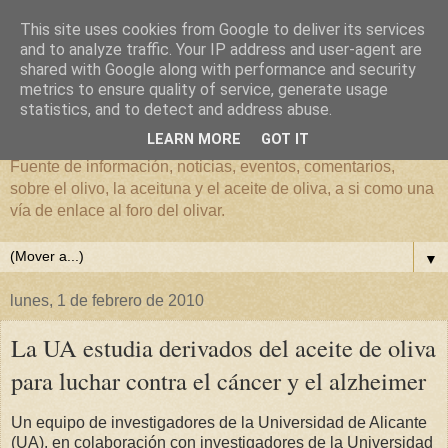
This site uses cookies from Google to deliver its services
and to analyze traffic. Your IP address and user-agent are
shared with Google along with performance and security
metrics to ensure quality of service, generate usage
El mundo del Olivar
statistics, and to detect and address abuse.
LEARN MORE
GOT IT
Fuente de información, noticias, eventos, comentarios,
sobre el olivo, la aceituna y el aceite de oliva, a si como una
vía de enlace al foro del olivar.
▼
lunes, 1 de febrero de 2010
La UA estudia derivados del aceite de oliva
para luchar contra el cáncer y el alzheimer
Un equipo de investigadores de la Universidad de Alicante
(UA), en colaboración con investigadores de la Universidad