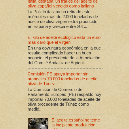
Italia 'destapa' un fraude del aceite de
oliva español vendido como italiano
La Policía italiana ha retirado este
miércoles más de 2.000 toneladas de
aceite de oliva virgen extra producido
en España y Grecia entre 201...
El kilo de aceite ecológico está un euro
más caro que el virgen
En una coyuntura económica en la que
resulta complicado hacer un buen
negocio, el presidente de la Asociación
del Comité Andaluz de Agricult...
Comisión PE apoya importar sin
aranceles 70.000 toneladas de aceite
oliva de Túnez
La Comisión de Comercio del
Parlamento Europeo (PE) respaldó hoy
importar 70.000 toneladas de aceite de
oliva procedente de Túnez como
medid...
El aceite español no teme
la incipiente producción