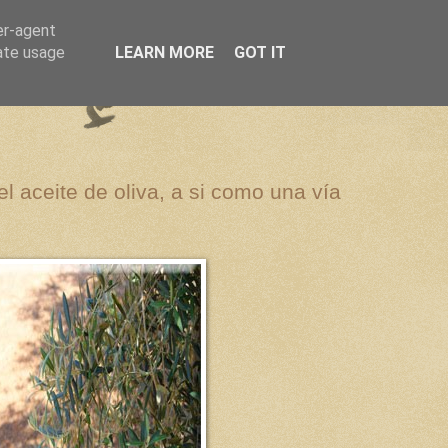
er-agent
rate usage
LEARN MORE
GOT IT
el aceite de oliva, a si como una vía