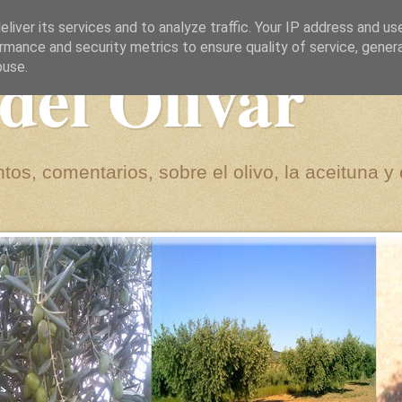
liver its services and to analyze traffic. Your IP address and us
rmance and security metrics to ensure quality of service, gene
del Olivar
buse.
tos, comentarios, sobre el olivo, la aceituna y 