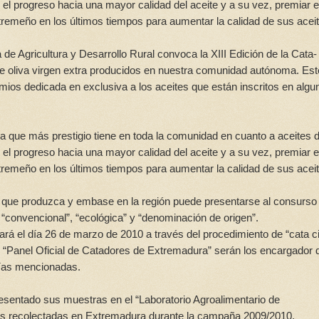
ar el progreso hacia una mayor calidad del aceite y a su vez, premiar e
extremeño en los últimos tiempos para aumentar la calidad de sus acei
e Agricultura y Desarrollo Rural convoca la XIII Edición de la Cata-
e oliva virgen extra producidos en nuestra comunidad autónoma. Est
ios dedicada en exclusiva a los aceites que están inscritos en algu
 que más prestigio tiene en toda la comunidad en cuanto a aceites 
ar el progreso hacia una mayor calidad del aceite y a su vez, premiar e
extremeño en los últimos tiempos para aumentar la calidad de sus acei
ra que produzca y embase en la región puede presentarse al consurso
 “convencional”, “ecológica” y “denominación de origen”.
ará el día 26 de marzo de 2010 a través del procedimiento de “cata c
“Panel Oficial de Catadores de Extremadura” serán los encargador 
rías mencionadas.
esentado sus muestras en el “Laboratorio Agroalimentario de
as recolectadas en Extremadura durante la campaña 2009/2010.