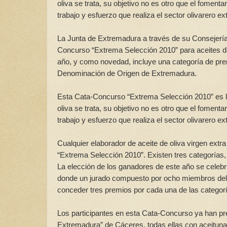
oliva se trata, su objetivo no es otro que el foment
trabajo y esfuerzo que realiza el sector olivarero 
La Junta de Extremadura a través de su Consejería d
Concurso “Extrema Selección 2010” para aceites d
año, y como novedad, incluye una categoría de prem
Denominación de Origen de Extremadura.
Esta Cata-Concurso “Extrema Selección 2010” es la
oliva se trata, su objetivo no es otro que el foment
trabajo y esfuerzo que realiza el sector olivarero 
Cualquier elaborador de aceite de oliva virgen ext
“Extrema Selección 2010”. Existen tres categorías,
La elección de los ganadores de este año se celebr
donde un jurado compuesto por ocho miembros del 
conceder tres premios por cada una de las catego
Los participantes en esta Cata-Concurso ya han pr
Extremadura” de Cáceres, todas ellas con aceitun