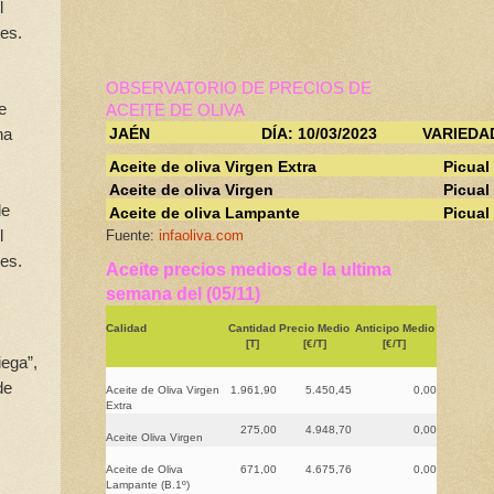
l
tes.
OBSERVATORIO DE PRECIOS DE
e
ACEITE DE OLIVA
na
JAÉN
DÍA: 10/03/2023
VARIEDA
Aceite de oliva Virgen Extra
Picual
Aceite de oliva Virgen
Picual
de
Aceite de oliva Lampante
Picual
l
Fuente:
infaoliva.com
tes.
Aceite precios medios de la ultima
semana del (05/11)
Calidad
Cantidad
Precio Medio
Anticipo Medio
[T]
[€/T]
[€/T]
iega”,
de
Aceite de Oliva Virgen
1.961,90
5.450,45
0,00
Extra
275,00
4.948,70
0,00
Aceite Oliva Virgen
Aceite de Oliva
671,00
4.675,76
0,00
Lampante (B.1º)