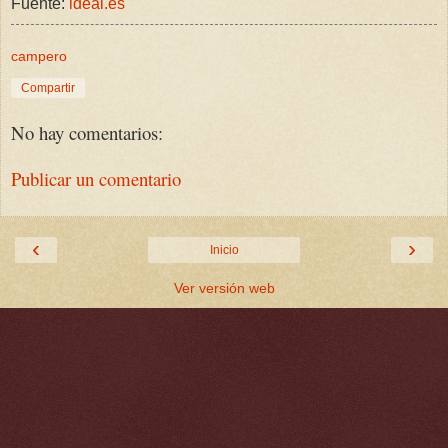
Fuente:
ideal.es
campero
Compartir
No hay comentarios:
Publicar un comentario
‹
›
Inicio
Ver versión web