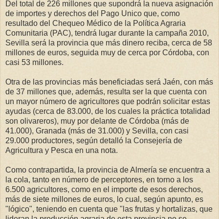
Del total de 226 millones que supondrá la nueva asignación
de importes y derechos del Pago Unico que, como
resultado del Chequeo Médico de la Política Agraria
Comunitaria (PAC), tendrá lugar durante la campaña 2010,
Sevilla será la provincia que más dinero reciba, cerca de 58
millones de euros, seguida muy de cerca por Córdoba, con
casi 53 millones.
Otra de las provincias más beneficiadas será Jaén, con más
de 37 millones que, además, resulta ser la que cuenta con
un mayor número de agricultores que podrán solicitar estas
ayudas (cerca de 83.000, de los cuales la práctica totalidad
son olivareros), muy por delante de Córdoba (más de
41.000), Granada (más de 31.000) y Sevilla, con casi
29.000 productores, según detalló la Consejería de
Agricultura y Pesca en una nota.
Como contrapartida, la provincia de Almería se encuentra a
la cola, tanto en número de perceptores, en torno a los
6.500 agricultores, como en el importe de esos derechos,
más de siete millones de euros, lo cual, según apunto, es
"lógico", teniendo en cuenta que "las frutas y hortalizas, que
lideran la producción agraria de esta provincia no se