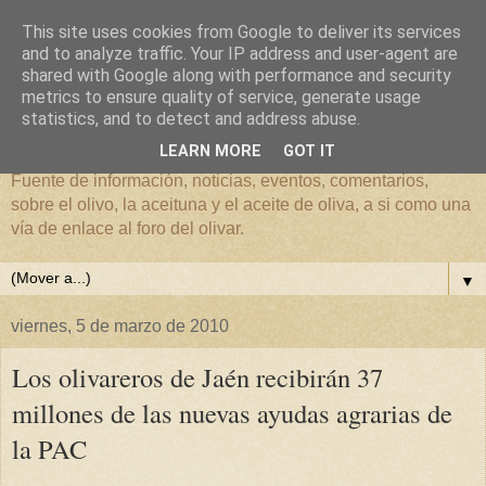
This site uses cookies from Google to deliver its services
and to analyze traffic. Your IP address and user-agent are
shared with Google along with performance and security
metrics to ensure quality of service, generate usage
El mundo del Olivar
statistics, and to detect and address abuse.
LEARN MORE
GOT IT
Fuente de información, noticias, eventos, comentarios,
sobre el olivo, la aceituna y el aceite de oliva, a si como una
vía de enlace al foro del olivar.
▼
viernes, 5 de marzo de 2010
Los olivareros de Jaén recibirán 37
millones de las nuevas ayudas agrarias de
la PAC