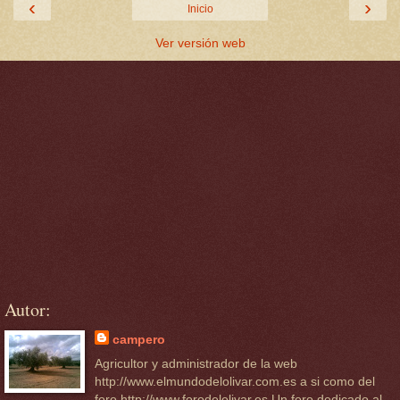
‹
›
Inicio
Ver versión web
Autor:
campero
Agricultor y administrador de la web
http://www.elmundodelolivar.com.es a si como del
foro http://www.forodelolivar.es Un foro dedicado al