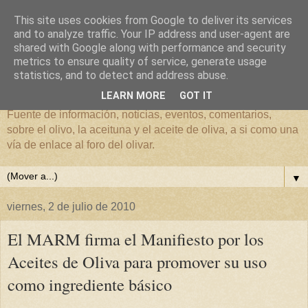
This site uses cookies from Google to deliver its services
and to analyze traffic. Your IP address and user-agent are
shared with Google along with performance and security
metrics to ensure quality of service, generate usage
El mundo del Olivar
statistics, and to detect and address abuse.
LEARN MORE
GOT IT
Fuente de información, noticias, eventos, comentarios,
sobre el olivo, la aceituna y el aceite de oliva, a si como una
vía de enlace al foro del olivar.
▼
viernes, 2 de julio de 2010
El MARM firma el Manifiesto por los
Aceites de Oliva para promover su uso
como ingrediente básico