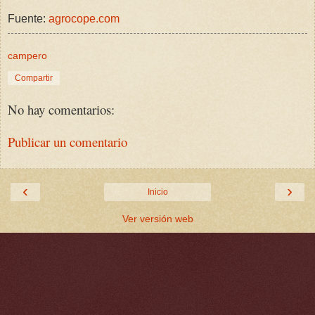
Fuente:
agrocope.com
campero
Compartir
No hay comentarios:
Publicar un comentario
‹
›
Inicio
Ver versión web