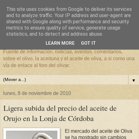
This site uses cookies from Google to deliver its services
and to analyze traffic. Your IP address and user-agent are
shared with Google along with performance and security
metrics to ensure quality of service, generate usage
El mundo del Olivar
statistics, and to detect and address abuse.
LEARN MORE
GOT IT
Fuente de información, noticias, eventos, comentarios,
sobre el olivo, la aceituna y el aceite de oliva, a si como una
vía de enlace al foro del olivar.
▼
lunes, 8 de noviembre de 2010
Ligera subida del precio del aceite de
Orujo en la Lonja de Córdoba
El mercado del aceite de Oliva
se ha mostrado sin cambios