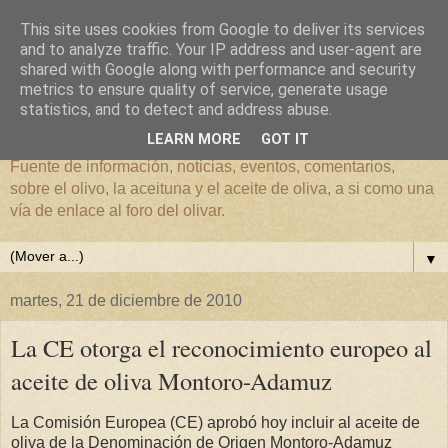
This site uses cookies from Google to deliver its services
and to analyze traffic. Your IP address and user-agent are
shared with Google along with performance and security
metrics to ensure quality of service, generate usage
El mundo del Olivar
statistics, and to detect and address abuse.
LEARN MORE
GOT IT
Fuente de información, noticias, eventos, comentarios,
sobre el olivo, la aceituna y el aceite de oliva, a si como una
vía de enlace al foro del olivar.
▼
martes, 21 de diciembre de 2010
La CE otorga el reconocimiento europeo al
aceite de oliva Montoro-Adamuz
La Comisión Europea (CE) aprobó hoy incluir al aceite de
oliva de la Denominación de Origen Montoro-Adamuz