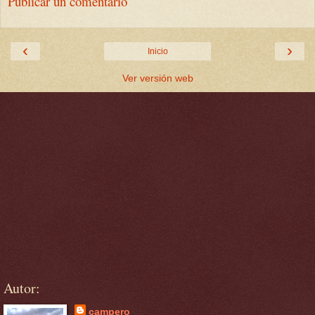
Publicar un comentario
‹
›
Inicio
Ver versión web
Autor:
campero