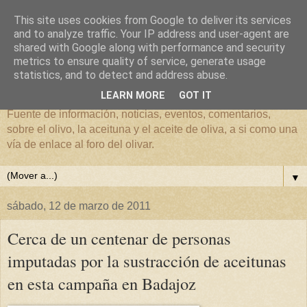
This site uses cookies from Google to deliver its services
and to analyze traffic. Your IP address and user-agent are
shared with Google along with performance and security
metrics to ensure quality of service, generate usage
El mundo del Olivar
statistics, and to detect and address abuse.
LEARN MORE
GOT IT
Fuente de información, noticias, eventos, comentarios,
sobre el olivo, la aceituna y el aceite de oliva, a si como una
vía de enlace al foro del olivar.
▼
sábado, 12 de marzo de 2011
Cerca de un centenar de personas
imputadas por la sustracción de aceitunas
en esta campaña en Badajoz