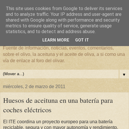
This site uses cookies from Google to deliver its services
and to analyze traffic. Your IP address and user-agent are
shared with Google along with performance and security
metrics to ensure quality of service, generate usage
El mundo del Olivar
statistics, and to detect and address abuse.
LEARN MORE
GOT IT
Fuente de información, noticias, eventos, comentarios,
sobre el olivo, la aceituna y el aceite de oliva, a si como una
vía de enlace al foro del olivar.
▼
miércoles, 2 de marzo de 2011
Huesos de aceituna en una batería para
coches eléctricos
El ITE coordina un proyecto europeo para una batería
reciclable, segura y con mayor autonomía y rendimiento.