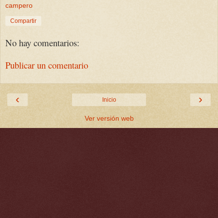
campero
Compartir
No hay comentarios:
Publicar un comentario
‹
›
Inicio
Ver versión web