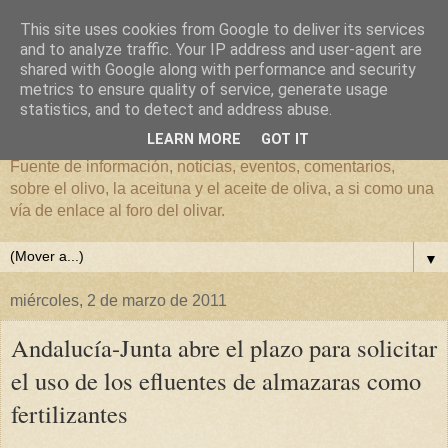
This site uses cookies from Google to deliver its services
and to analyze traffic. Your IP address and user-agent are
shared with Google along with performance and security
metrics to ensure quality of service, generate usage
El mundo del Olivar
statistics, and to detect and address abuse.
LEARN MORE
GOT IT
Fuente de información, noticias, eventos, comentarios,
sobre el olivo, la aceituna y el aceite de oliva, a si como una
vía de enlace al foro del olivar.
▼
miércoles, 2 de marzo de 2011
Andalucía-Junta abre el plazo para solicitar
el uso de los efluentes de almazaras como
fertilizantes