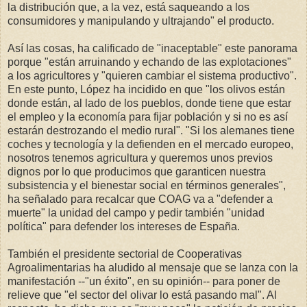
la distribución que, a la vez, está saqueando a los
consumidores y manipulando y ultrajando" el producto.
Así las cosas, ha calificado de "inaceptable" este panorama
porque "están arruinando y echando de las explotaciones"
a los agricultores y "quieren cambiar el sistema productivo".
En este punto, López ha incidido en que "los olivos están
donde están, al lado de los pueblos, donde tiene que estar
el empleo y la economía para fijar población y si no es así
estarán destrozando el medio rural". "Si los alemanes tiene
coches y tecnología y la defienden en el mercado europeo,
nosotros tenemos agricultura y queremos unos previos
dignos por lo que producimos que garanticen nuestra
subsistencia y el bienestar social en términos generales",
ha señalado para recalcar que COAG va a "defender a
muerte" la unidad del campo y pedir también "unidad
política" para defender los intereses de España.
También el presidente sectorial de Cooperativas
Agroalimentarias ha aludido al mensaje que se lanza con la
manifestación --"un éxito", en su opinión-- para poner de
relieve que "el sector del olivar lo está pasando mal". Al