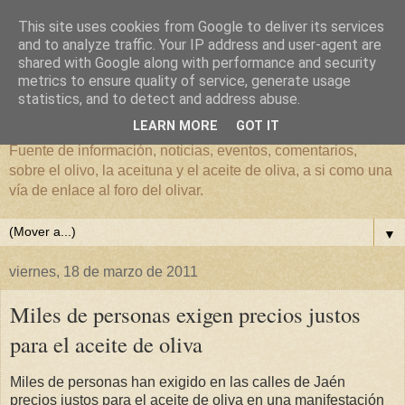
This site uses cookies from Google to deliver its services
and to analyze traffic. Your IP address and user-agent are
shared with Google along with performance and security
metrics to ensure quality of service, generate usage
El mundo del Olivar
statistics, and to detect and address abuse.
LEARN MORE
GOT IT
Fuente de información, noticias, eventos, comentarios,
sobre el olivo, la aceituna y el aceite de oliva, a si como una
vía de enlace al foro del olivar.
▼
viernes, 18 de marzo de 2011
Miles de personas exigen precios justos
para el aceite de oliva
Miles de personas han exigido en las calles de Jaén
precios justos para el aceite de oliva en una manifestación