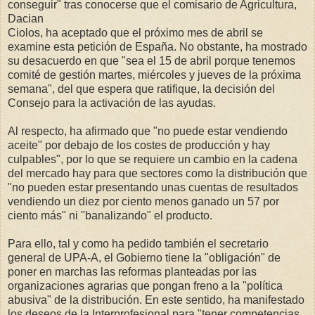
conseguir" tras conocerse que el comisario de Agricultura,
Dacian
Ciolos, ha aceptado que el próximo mes de abril se
examine esta petición de España. No obstante, ha mostrado
su desacuerdo en que "sea el 15 de abril porque tenemos
comité de gestión martes, miércoles y jueves de la próxima
semana", del que espera que ratifique, la decisión del
Consejo para la activación de las ayudas.
Al respecto, ha afirmado que "no puede estar vendiendo
aceite" por debajo de los costes de producción y hay
culpables", por lo que se requiere un cambio en la cadena
del mercado hay para que sectores como la distribución que
"no pueden estar presentando unas cuentas de resultados
vendiendo un diez por ciento menos ganado un 57 por
ciento más" ni "banalizando" el producto.
Para ello, tal y como ha pedido también el secretario
general de UPA-A, el Gobierno tiene la "obligación" de
poner en marchas las reformas planteadas por las
organizaciones agrarias que pongan freno a la "política
abusiva" de la distribución. En este sentido, ha manifestado
los deseos de la Interprofesional para "tener competencias