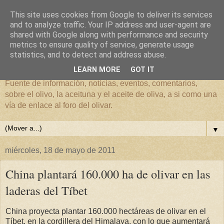
This site uses cookies from Google to deliver its services
and to analyze traffic. Your IP address and user-agent are
shared with Google along with performance and security
metrics to ensure quality of service, generate usage
El mundo del Olivar
statistics, and to detect and address abuse.
LEARN MORE
GOT IT
Fuente de información, noticias, eventos, comentarios,
sobre el olivo, la aceituna y el aceite de oliva, a si como una
vía de enlace al foro del olivar.
▼
miércoles, 18 de mayo de 2011
China plantará 160.000 ha de olivar en las
laderas del Tíbet
China proyecta plantar 160.000 hectáreas de olivar en el
Tíbet, en la cordillera del Himalaya, con lo que aumentará