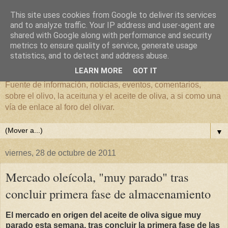
This site uses cookies from Google to deliver its services
and to analyze traffic. Your IP address and user-agent are
shared with Google along with performance and security
metrics to ensure quality of service, generate usage
El mundo del Olivar
statistics, and to detect and address abuse.
LEARN MORE
GOT IT
Fuente de información, noticias, eventos, comentarios,
sobre el olivo, la aceituna y el aceite de oliva, a si como una
vía de enlace al foro del olivar.
▼
viernes, 28 de octubre de 2011
Mercado oleícola, "muy parado" tras
concluir primera fase de almacenamiento
El mercado en origen del aceite de oliva sigue muy
parado esta semana, tras concluir la primera fase de las