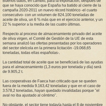
Buenos datos, en cambio, para la exportación, después de
que se haya conocido que España ha batido al cierre de la
campaña 2020-2011 un nuevo récord histórico -el cuarto
consecutivo- con un volumen de 824.100 toneladas de
aceite de oliva, un 6 % más que en el ejercicio anterior, y un
22 % superior a la media de las cuatro últimas.
Respecto al proceso de almacenamiento privado del aceite
de oliva virgen, el Comité de Gestión de la UE de esta
semana analizó las ofertas presentadas por los operadores
del sector oleícola en la primera licitación -19.068,65
toneladas, todas ellas españolas-.
La cantidad total de aceite que se beneficiará de las ayudas
para el almacenamiento (1,3 euros por tonelada y día) será
de 9.905,2 t.
Las cooperativas de Faeca han criticado que se queden
fuera de la medida 9.163,42 toneladas y que en el caso de
3.578,2 toneladas, hayan quedado invalidadas porque "el
aval no iba ajustado al céntimo".
No obstante, el sector tiene todavía hasta el 8 de noviembre