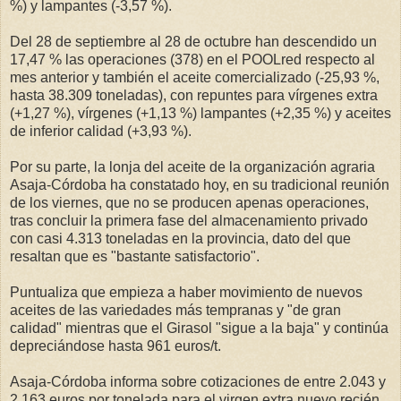
%) y lampantes (-3,57 %).
Del 28 de septiembre al 28 de octubre han descendido un
17,47 % las operaciones (378) en el POOLred respecto al
mes anterior y también el aceite comercializado (-25,93 %,
hasta 38.309 toneladas), con repuntes para vírgenes extra
(+1,27 %), vírgenes (+1,13 %) lampantes (+2,35 %) y aceites
de inferior calidad (+3,93 %).
Por su parte, la lonja del aceite de la organización agraria
Asaja-Córdoba ha constatado hoy, en su tradicional reunión
de los viernes, que no se producen apenas operaciones,
tras concluir la primera fase del almacenamiento privado
con casi 4.313 toneladas en la provincia, dato del que
resaltan que es "bastante satisfactorio".
Puntualiza que empieza a haber movimiento de nuevos
aceites de las variedades más tempranas y "de gran
calidad" mientras que el Girasol "sigue a la baja" y continúa
depreciándose hasta 961 euros/t.
Asaja-Córdoba informa sobre cotizaciones de entre 2.043 y
2.163 euros por tonelada para el virgen extra nuevo recién