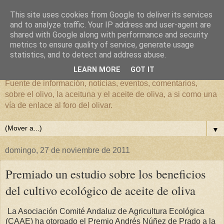
This site uses cookies from Google to deliver its services
and to analyze traffic. Your IP address and user-agent are
shared with Google along with performance and security
metrics to ensure quality of service, generate usage
El mundo del Olivar
statistics, and to detect and address abuse.
LEARN MORE
GOT IT
Fuente de información, noticias, eventos, comentarios,
sobre el olivo, la aceituna y el aceite de oliva, a si como una
vía de enlace al foro del olivar.
▼
domingo, 27 de noviembre de 2011
Premiado un estudio sobre los beneficios
del cultivo ecológico de aceite de oliva
La Asociación Comité Andaluz de Agricultura Ecológica
(CAAE) ha otorgado el Premio Andrés Núñez de Prado a la