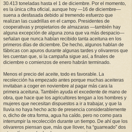
30.413 toneladas hasta el 1 de diciembre. Por el momento,
es la única cifra oficial, aunque hoy —16 de diciembre—
suena a desfasada debido al tremendo esfuerzo que
realizan las cuadrillas en el campo. Presidentes de
cooperativas y propietarios de almazaras —también hay
alguna excepción de alguna zona que va más despacio—
señalan que nunca habían recibido tanta aceituna en los
primeros días de diciembre. De hecho, algunos hablan de
fábricas con apuros durante algunas tardes y olivareros que
les cuentan que, si la campaña sigue así, a finales de
diciembre o comienzos de enero habrán terminado.
Menos el precio del aceite, todo es favorable. La
recolección ha empezado antes porque muchas aceiteras
invitaban a coger en noviembre al pagar más cara la
primera aceituna. También ayuda el excedente de mano de
obra, que hace que los agricultores tengan a los hombres y
mujeres que necesitan dispuestos a ir a trabajar, y que la
lluvia no haya hecho acto de presencia considerablemente
o, dicho de otra forma, agua ha caído, pero no como para
interrumpir la recolección durante un tiempo. De ahí que los
olivareros piensan que, más que llover, ha “guarreado” dos