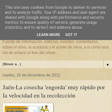
This site uses cookies from Google to deliver its services
and to analyze traffic. Your IP address and user-agent are
shared with Google along with performance and security
metrics to ensure quality of service, generate usage
El mundo del Olivar
statistics, and to detect and address abuse.
LEARN MORE
GOT IT
Fuente de información, noticias, eventos, comentarios,
sobre el olivo, la aceituna y el aceite de oliva, a si como una
vía de enlace al foro del olivar.
▼
martes, 20 de diciembre de 2011
Jaén-La cosecha 'engorda' muy rápido por
la velocidad en la recolección