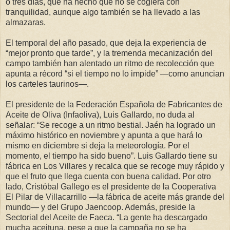
o tres días, que ha hecho que no se cogiera con
tranquilidad, aunque algo también se ha llevado a las
almazaras.
El temporal del año pasado, que deja la experiencia de
“mejor pronto que tarde”, y la tremenda mecanización del
campo también han alentado un ritmo de recolección que
apunta a récord “si el tiempo no lo impide” —como anuncian
los carteles taurinos—.
El presidente de la Federación Española de Fabricantes de
Aceite de Oliva (Infaoliva), Luis Gallardo, no duda al
señalar: “Se recoge a un ritmo bestial. Jaén ha logrado un
máximo histórico en noviembre y apunta a que hará lo
mismo en diciembre si deja la meteorología. Por el
momento, el tiempo ha sido bueno”. Luis Gallardo tiene su
fábrica en Los Villares y recalca que se recoge muy rápido y
que el fruto que llega cuenta con buena calidad. Por otro
lado, Cristóbal Gallego es el presidente de la Cooperativa
El Pilar de Villacarrillo —la fábrica de aceite más grande del
mundo— y del Grupo Jaencoop. Además, preside la
Sectorial del Aceite de Faeca. “La gente ha descargado
mucha aceituna, pese a que la campaña no se ha