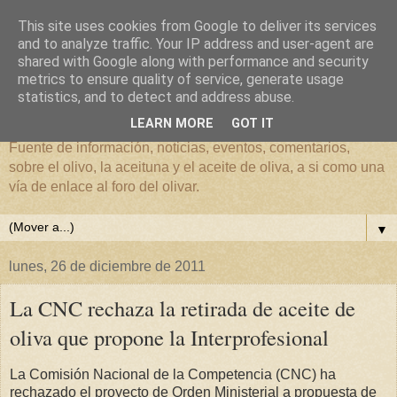
This site uses cookies from Google to deliver its services
and to analyze traffic. Your IP address and user-agent are
shared with Google along with performance and security
metrics to ensure quality of service, generate usage
El mundo del Olivar
statistics, and to detect and address abuse.
LEARN MORE
GOT IT
Fuente de información, noticias, eventos, comentarios,
sobre el olivo, la aceituna y el aceite de oliva, a si como una
vía de enlace al foro del olivar.
▼
lunes, 26 de diciembre de 2011
La CNC rechaza la retirada de aceite de
oliva que propone la Interprofesional
La Comisión Nacional de la Competencia (CNC) ha
rechazado el proyecto de Orden Ministerial a propuesta de