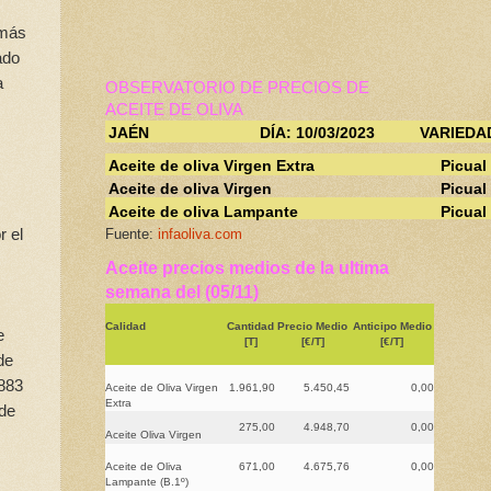
 más
ado
a
OBSERVATORIO DE PRECIOS DE
ACEITE DE OLIVA
JAÉN
DÍA: 10/03/2023
VARIEDA
e
Aceite de oliva Virgen Extra
Picual
Aceite de oliva Virgen
Picual
Aceite de oliva Lampante
Picual
r el
Fuente:
infaoliva.com
Aceite precios medios de la ultima
semana del (05/11)
Calidad
Cantidad
Precio Medio
Anticipo Medio
e
[T]
[€/T]
[€/T]
de
.883
Aceite de Oliva Virgen
1.961,90
5.450,45
0,00
Extra
 de
275,00
4.948,70
0,00
Aceite Oliva Virgen
Aceite de Oliva
671,00
4.675,76
0,00
Lampante (B.1º)