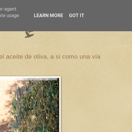
er-agent
rate usage
LEARN MORE
GOT IT
el aceite de oliva, a si como una vía