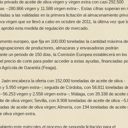
 privado de aceite de oliva virgen y virgen extra con casi 292.500
das --280.866 virgen y 11.588 virgen extra--. Estas cifras superan en
eladas a las validadas en la primera licitación al almacenamiento priv
iva virgen que se llevó a cabo en octubre de 2011, la última vez que l
 aprobó esta medida de regulación de mercado.
mento europeo, que fija en 100.000 toneladas la cantidad máxima d
s agrupaciones de productores, almazaras y envasadoras podrán
rante un periodo de 150 días, la Comisión Europea establecerá en los
el precio de corte para poder acceder a estas ayudas, financiadas po
 Agrícola de Garantía (Feaga).
, Jaén encabeza la oferta con 152.000 toneladas de aceite de oliva -
n y 5.950 virgen extra--; seguida de Córdoba, con 58.811 toneladas d
 --56.253 virgen y 2.558 virgen extra--; Málaga, con 39.338 de aceite 
e de oliva virgen; Sevilla, con 8.908 toneladas de aceite de oliva --5
ladas de aceite de oliva virgen; Almería, con 194 toneladas de aceite
 oliva virgen extra.
bierto este miércoles el proceso de segunda licitación para el