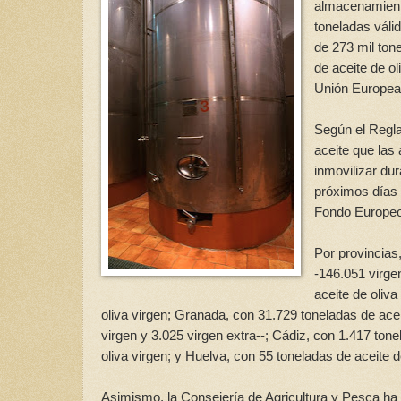
almacenamiento
toneladas váli
de 273 mil ton
de aceite de ol
Unión Europea
Según el Regla
aceite que la
inmovilizar du
próximos días 
Fondo Europeo
Por provincias
-146.051 virge
aceite de oliva
oliva virgen; Granada, con 31.729 toneladas de aceit
virgen y 3.025 virgen extra--; Cádiz, con 1.417 tone
oliva virgen; y Huelva, con 55 toneladas de aceite de
Asimismo, la Consejería de Agricultura y Pesca ha a