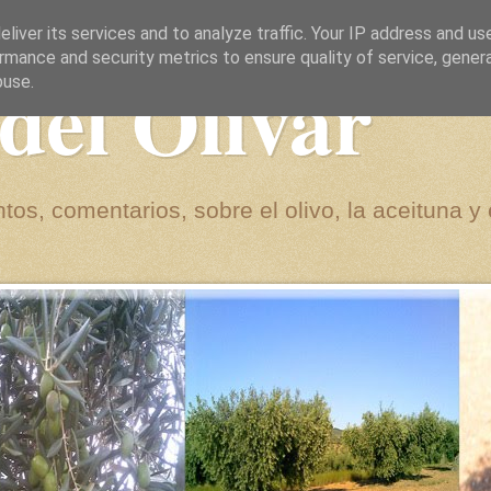
liver its services and to analyze traffic. Your IP address and us
rmance and security metrics to ensure quality of service, gene
del Olivar
buse.
tos, comentarios, sobre el olivo, la aceituna y 