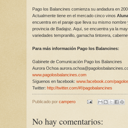
Pago los Balancines comienza su andadura en 2006 c
Actualmente tiene en el mercado cinco vinos
Alun
encuentra en el paraje que lleva su mismo nombre 
provincia de Badajoz. Aquí, se encuentra ya la ma
variedades tempranillo, garnacha tintorera, cabernet
Para más información Pago los Balancines:
Gabinete de Comunicación Pago los Balancines
Aurora Ochoa aurora.ochoa@pagolosbalancines.
www.pagolosbalancines.com
Síguenos en facebook:
www.facebook.com/pagolos
Twitter:
http://twitter.com/#!/pagobalancines
Publicado por
campero
No hay comentarios: