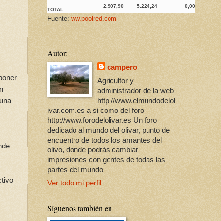
2.907,90
5.224,24
0,00
TOTAL
Fuente:
ww.poolred.com
Autor:
campero
 poner
Agricultor y
En
administrador de la web
 una
http://www.elmundodelol
ivar.com.es a si como del foro
http://www.forodelolivar.es Un foro
dedicado al mundo del olivar, punto de
encuentro de todos los amantes del
onde
olivo, donde podrás cambiar
impresiones con gentes de todas las
partes del mundo
ctivo
Ver todo mi perfil
Síguenos también en