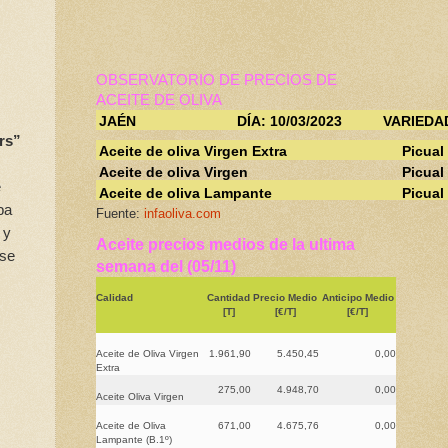
OBSERVATORIO DE PRECIOS DE
ACEITE DE OLIVA
JAÉN
DÍA: 10/03/2023
VARIEDA
rs”
Aceite de oliva Virgen Extra
Picual
Aceite de oliva Virgen
Picual
e
Aceite de oliva Lampante
Picual
ba
Fuente:
infaoliva.com
 y
Aceite precios medios de la ultima
 se
semana del (05/11)
Calidad
Cantidad
Precio Medio
Anticipo Medio
[T]
[€/T]
[€/T]
Aceite de Oliva Virgen
1.961,90
5.450,45
0,00
Extra
275,00
4.948,70
0,00
Aceite Oliva Virgen
Aceite de Oliva
671,00
4.675,76
0,00
Lampante (B.1º)