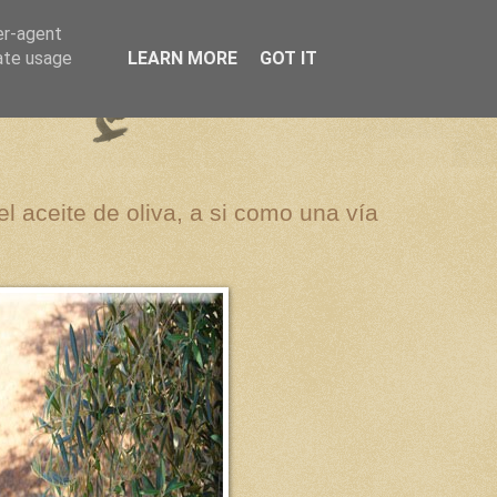
er-agent
rate usage
LEARN MORE
GOT IT
el aceite de oliva, a si como una vía