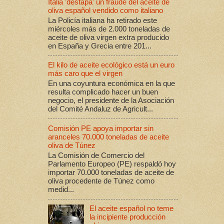
Italia 'destapa' un fraude del aceite de
oliva español vendido como italiano
La Policía italiana ha retirado este
miércoles más de 2.000 toneladas de
aceite de oliva virgen extra producido
en España y Grecia entre 201...
El kilo de aceite ecológico está un euro
más caro que el virgen
En una coyuntura económica en la que
resulta complicado hacer un buen
negocio, el presidente de la Asociación
del Comité Andaluz de Agricult...
Comisión PE apoya importar sin
aranceles 70.000 toneladas de aceite
oliva de Túnez
La Comisión de Comercio del
Parlamento Europeo (PE) respaldó hoy
importar 70.000 toneladas de aceite de
oliva procedente de Túnez como
medid...
El aceite español no teme
la incipiente producción