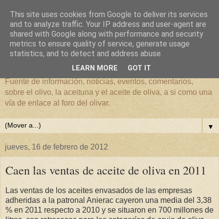
This site uses cookies from Google to deliver its services
and to analyze traffic. Your IP address and user-agent are
shared with Google along with performance and security
metrics to ensure quality of service, generate usage
El mundo del Olivar
statistics, and to detect and address abuse.
LEARN MORE
GOT IT
Fuente de información, noticias, eventos, comentarios,
sobre el olivo, la aceituna y el aceite de oliva, a si como una
vía de enlace al foro del olivar.
▼
jueves, 16 de febrero de 2012
Caen las ventas de aceite de oliva en 2011
Las ventas de los aceites envasados de las empresas
adheridas a la patronal Anierac cayeron una media del 3,38
% en 2011 respecto a 2010 y se situaron en 700 millones de