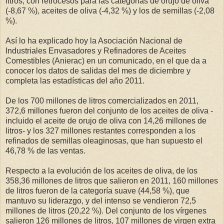
litros, con retrocesos para las categorías de orujo de oliva
(-8,67 %), aceites de oliva (-4,32 %) y los de semillas (-2,08
%).
Así lo ha explicado hoy la Asociación Nacional de
Industriales Envasadores y Refinadores de Aceites
Comestibles (Anierac) en un comunicado, en el que da a
conocer los datos de salidas del mes de diciembre y
completa las estadísticas del año 2011.
De los 700 millones de litros comercializados en 2011,
372,6 millones fueron del conjunto de los aceites de oliva -
incluido el aceite de orujo de oliva con 14,26 millones de
litros- y los 327 millones restantes corresponden a los
refinados de semillas oleaginosas, que han supuesto el
46,78 % de las ventas.
Respecto a la evolución de los aceites de oliva, de los
358,36 millones de litros que salieron en 2011, 160 millones
de litros fueron de la categoría suave (44,58 %), que
mantuvo su liderazgo, y del intenso se vendieron 72,5
millones de litros (20,22 %). Del conjunto de los vírgenes
salieron 126 millones de litros, 107 millones de virgen extra