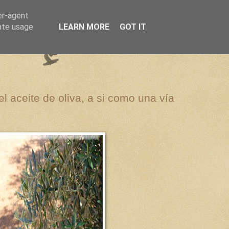
er-agent
rate usage
LEARN MORE
GOT IT
el aceite de oliva, a si como una vía