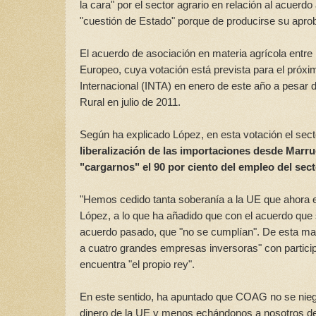
la cara" por el sector agrario en relación al acuerd
"cuestión de Estado" porque de producirse su aproba
El acuerdo de asociación en materia agrícola entre
Europeo, cuya votación está prevista para el próxi
Internacional (INTA) en enero de este año a pesar d
Rural en julio de 2011.
Según ha explicado López, en esta votación el sect
liberalización de las importaciones desde Marrue
"cargarnos" el 90 por ciento del empleo del sect
"Hemos cedido tanta soberanía a la UE que ahora 
López, a lo que ha añadido que con el acuerdo que 
acuerdo pasado, que "no se cumplían". De esta man
a cuatro grandes empresas inversoras" con particip
encuentra "el propio rey".
En este sentido, ha apuntado que COAG no se niega
dinero de la UE y menos echándonos a nosotros d