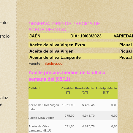
ento
OBSERVATORIO DE PRECIOS DE
ACEITE DE OLIVA
rollo
JAÉN
DÍA: 10/03/2023
VARIEDA
Aceite de oliva Virgen Extra
Picual
Aceite de oliva Virgen
Picual
Aceite de oliva Lampante
Picual
Fuente:
infaoliva.com
Aceite precios medios de la ultima
semana del (05/11)
Calidad
Cantidad
Precio Medio
Anticipo Medio
[T]
[€/T]
[€/T]
daluz
se
Aceite de Oliva Virgen
1.961,90
5.450,45
0,00
Extra
275,00
4.948,70
0,00
Aceite Oliva Virgen
Aceite de Oliva
671,00
4.675,76
0,00
Lampante (B.1º)