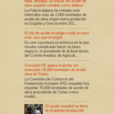
Italia 'destapa' un fraude del aceite de
oliva español vendido como italiano
La Policía italiana ha retirado este
miércoles más de 2.000 toneladas de
aceite de oliva virgen extra producido
en España y Grecia entre 201...
El kilo de aceite ecológico está un euro
más caro que el virgen
En una coyuntura económica en la que
resulta complicado hacer un buen
negocio, el presidente de la Asociación
del Comité Andaluz de Agricult...
Comisión PE apoya importar sin
aranceles 70.000 toneladas de aceite
oliva de Túnez
La Comisión de Comercio del
Parlamento Europeo (PE) respaldó hoy
importar 70.000 toneladas de aceite de
oliva procedente de Túnez como
medid...
El aceite español no teme
la incipiente producción