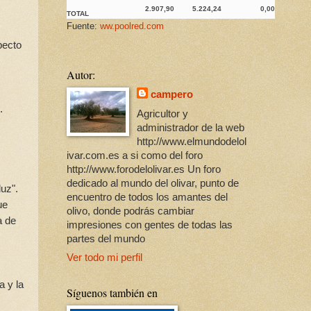
2.907,90
5.224,24
0,00
TOTAL
Fuente:
ww.poolred.com
pecto
Autor:
campero
.
Agricultor y
administrador de la web
http://www.elmundodelol
ivar.com.es a si como del foro
http://www.forodelolivar.es Un foro
dedicado al mundo del olivar, punto de
luz".
encuentro de todos los amantes del
ue
olivo, donde podrás cambiar
a de
impresiones con gentes de todas las
partes del mundo
Ver todo mi perfil
a y la
Síguenos también en