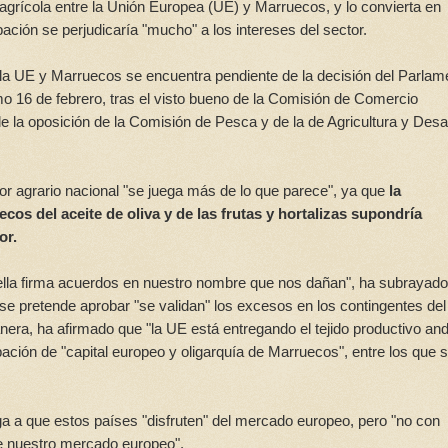
o agrícola entre la Unión Europea (UE) y Marruecos, y lo convierta en
ción se perjudicaría "mucho" a los intereses del sector.
 la UE y Marruecos se encuentra pendiente de la decisión del Parlam
mo 16 de febrero, tras el visto bueno de la Comisión de Comercio
e la oposición de la Comisión de Pesca y de la de Agricultura y Desar
or agrario nacional "se juega más de lo que parece", ya que
la
cos del aceite de oliva y de las frutas y hortalizas supondría
or.
ella firma acuerdos en nuestro nombre que nos dañan", ha subrayado
se pretende aprobar "se validan" los excesos en los contingentes del
era, ha afirmado que "la UE está entregando el tejido productivo an
ación de "capital europeo y oligarquía de Marruecos", entre los que 
 a que estos países "disfruten" del mercado europeo, pero "no con
e nuestro mercado europeo".