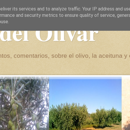
liver its services and to analyze traffic. Your IP address and us
rmance and security metrics to ensure quality of service, gene
del Olivar
buse.
tos, comentarios, sobre el olivo, la aceituna y 