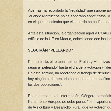
Además ha recordado la "ilegalidad" que supone ap
"cuando Marruecos no es soberano sobre éstos" y h
en el que se indicaba que el acuerdo no podía cont
Ante esta situación, la organización agraria COAG 
edificio de la UE en Madrid, coincidiendo con las j
SEGUIRÁN "PELEANDO"
Por su parte, el responsable de Frutas y Hortaliz
seguirá "peleando" hasta el día de la votación y "d
En este sentido, ha recordado el trabajo de denunc
hoy ningún parlamentario no pueda saber lo dañino
las dos poblaciones".
En este proceso de información, Góngora ha señala
Parlamento Europeo se debe por su "perfil aperturi
de Agricultura y Desarrollo Rural, que ya votaron q