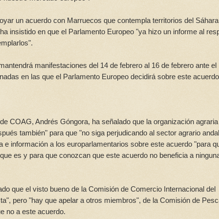
oyar un acuerdo con Marruecos que contempla territorios del Sáhara
a insistido en que el Parlamento Europeo "ya hizo un informe al res
emplarlos".
mantendrá manifestaciones del 14 de febrero al 16 de febrero ante el
ornadas en las que el Parlamento Europeo decidirá sobre este acuerdo
as de COAG, Andrés Góngora, ha señalado que la organización agraria
espués también" para que "no siga perjudicando al sector agrario anda
ia e información a los europarlamentarios sobre este acuerdo "para q
 que es y para que conozcan que este acuerdo no beneficia a ningun
do que el visto bueno de la Comisión de Comercio Internacional del
sta", pero "hay que apelar a otros miembros", de la Comisión de Pesc
ue no a este acuerdo.