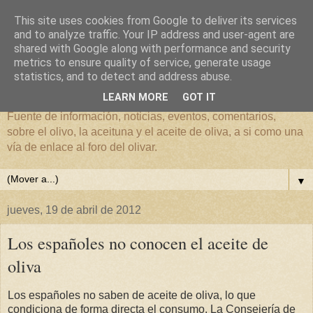
This site uses cookies from Google to deliver its services
and to analyze traffic. Your IP address and user-agent are
shared with Google along with performance and security
metrics to ensure quality of service, generate usage
El mundo del Olivar
statistics, and to detect and address abuse.
LEARN MORE
GOT IT
Fuente de información, noticias, eventos, comentarios,
sobre el olivo, la aceituna y el aceite de oliva, a si como una
vía de enlace al foro del olivar.
▼
jueves, 19 de abril de 2012
Los españoles no conocen el aceite de
oliva
Los españoles no saben de aceite de oliva, lo que
condiciona de forma directa el consumo. La Consejería de