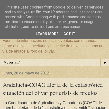
This site uses cookies from Google to deliver its services
and to analyze traffic. Your IP address and user-agent are
shared with Google along with performance and security
metrics to ensure quality of service, generate usage
El mundo del Olivar
statistics, and to detect and address abuse.
LEARN MORE
GOT IT
Fuente de información, noticias, eventos, comentarios,
sobre el olivo, la aceituna y el aceite de oliva, a si como una
vía de enlace al foro del olivar.
▼
lunes, 28 de mayo de 2012
Andalucia-COAG alerta de la catastrófica
situación del olivar por crisis de precios
La Coordinadora de Agricultores y Ganaderos (COAG) de
Jaén ha alertado de la "catastrófica e insostenible" situación