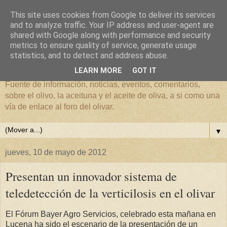
This site uses cookies from Google to deliver its services
and to analyze traffic. Your IP address and user-agent are
shared with Google along with performance and security
metrics to ensure quality of service, generate usage
El mundo del Olivar
statistics, and to detect and address abuse.
LEARN MORE
GOT IT
Fuente de información, noticias, eventos, comentarios,
sobre el olivo, la aceituna y el aceite de oliva, a si como una
vía de enlace al foro del olivar.
▼
jueves, 10 de mayo de 2012
Presentan un innovador sistema de
teledetección de la verticilosis en el olivar
El Fórum Bayer Agro Servicios, celebrado esta mañana en
Lucena ha sido el escenario de la presentación de un