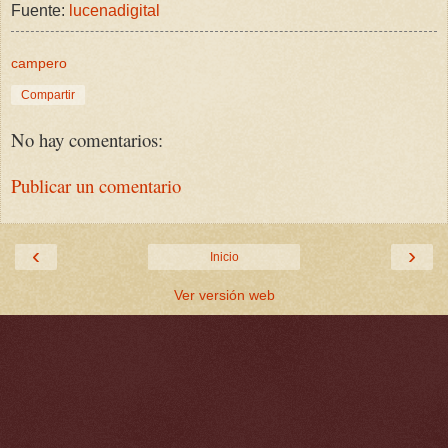
Fuente:
lucenadigital
campero
Compartir
No hay comentarios:
Publicar un comentario
‹
›
Inicio
Ver versión web