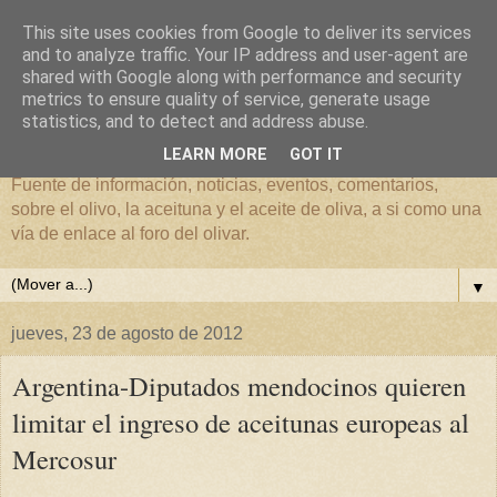
This site uses cookies from Google to deliver its services
and to analyze traffic. Your IP address and user-agent are
shared with Google along with performance and security
metrics to ensure quality of service, generate usage
El mundo del Olivar
statistics, and to detect and address abuse.
LEARN MORE
GOT IT
Fuente de información, noticias, eventos, comentarios,
sobre el olivo, la aceituna y el aceite de oliva, a si como una
vía de enlace al foro del olivar.
▼
jueves, 23 de agosto de 2012
Argentina-Diputados mendocinos quieren
limitar el ingreso de aceitunas europeas al
Mercosur