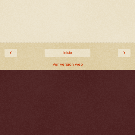
‹
›
Inicio
Ver versión web