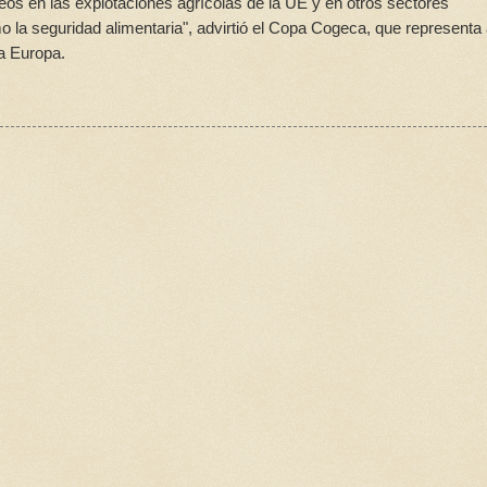
os en las explotaciones agrícolas de la UE y en otros sectores
o la seguridad alimentaria", advirtió el Copa Cogeca, que representa
da Europa.