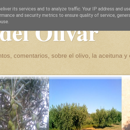
liver its services and to analyze traffic. Your IP address and us
rmance and security metrics to ensure quality of service, gene
del Olivar
buse.
tos, comentarios, sobre el olivo, la aceituna y 