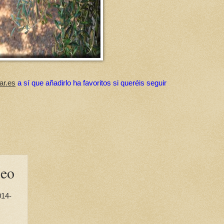
ar.es
a sí que añadirlo ha favoritos si queréis seguir
peo
014-