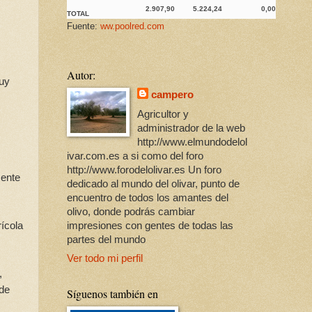
2.907,90
5.224,24
0,00
TOTAL
Fuente:
ww.poolred.com
Autor:
puy
campero
Agricultor y
administrador de la web
http://www.elmundodelol
ivar.com.es a si como del foro
http://www.forodelolivar.es Un foro
mente
dedicado al mundo del olivar, punto de
encuentro de todos los amantes del
olivo, donde podrás cambiar
ícola
impresiones con gentes de todas las
partes del mundo
Ver todo mi perfil
,
 de
Síguenos también en