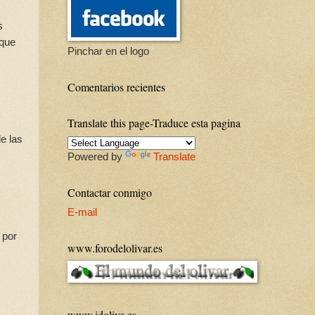
s
nque
Pinchar en el logo
Comentarios recientes
Translate this page-Traduce esta pagina
e las
Powered by
Translate
Contactar conmigo
E-mail
 por
www.forodelolivar.es
www.idolive.es