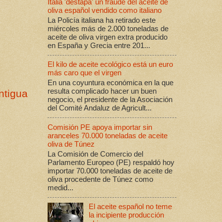
Italia 'destapa' un fraude del aceite de
oliva español vendido como italiano
La Policía italiana ha retirado este
miércoles más de 2.000 toneladas de
aceite de oliva virgen extra producido
en España y Grecia entre 201...
El kilo de aceite ecológico está un euro
más caro que el virgen
En una coyuntura económica en la que
resulta complicado hacer un buen
ntigua
negocio, el presidente de la Asociación
del Comité Andaluz de Agricult...
Comisión PE apoya importar sin
aranceles 70.000 toneladas de aceite
oliva de Túnez
La Comisión de Comercio del
Parlamento Europeo (PE) respaldó hoy
importar 70.000 toneladas de aceite de
oliva procedente de Túnez como
medid...
El aceite español no teme
la incipiente producción