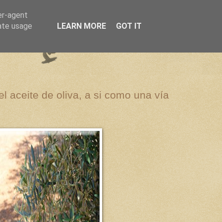
er-agent
rate usage
LEARN MORE
GOT IT
el aceite de oliva, a si como una vía