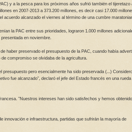
PAC) y a la pesca para los próximos años sufrió también el tijeretazo
illones en 2007-2013 a 373.200 millones, es decir casi 17.000 millon
el acuerdo alcanzado el viernes al término de una cumbre maratonia
enían la PAC entre sus prioridades, lograron 1.000 millones adicional
ta presentada en noviembre.
té de haber preservado el presupuesto de la PAC, cuando había advert
 de compromiso se olvidaba de la agricultura.
l presupuesto pero esencialmente ha sido preservada (...) Consider
jetivo fue alcanzado", declaró el jefe del Estado francés en una rueda
francesa. "Nuestros intereses han sido satisfechos y hemos obtenid
 innovación e infraestructura, partidas que sufrirán la mayoría de