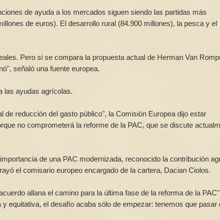
venciones de ayuda a los mercados siguen siendo las partidas más
lones de euros). El desarrollo rural (84.900 millones), la pesca y el
reales. Pero si se compara la propuesta actual de Herman Van Rom
nó", señaló una fuente europea.
a las ayudas agrícolas.
al de reducción del gasto público", la Comisión Europea dijo estar
 porque no comprometerá la reforme de la PAC, que se discute actual
 importancia de una PAC modernizada, reconocido la contribución agr
rayó el comisario europeo encargado de la cartera, Dacian Ciolos.
cuerdo allana el camino para la última fase de la reforma de la PAC"
y equitativa, el desafío acaba sólo de empezar: tenemos que pasar