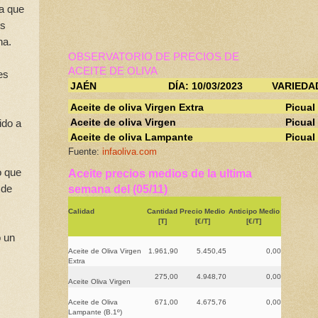
 a que
es
na.
OBSERVATORIO DE PRECIOS DE
ACEITE DE OLIVA
es
JAÉN
DÍA: 10/03/2023
VARIEDA
Aceite de oliva Virgen Extra
Picual
Aceite de oliva Virgen
Picual
ido a
Aceite de oliva Lampante
Picual
Fuente:
infaoliva.com
o que
Aceite precios medios de la ultima
 de
semana del (05/11)
Calidad
Cantidad
Precio Medio
Anticipo Medio
[T]
[€/T]
[€/T]
o un
Aceite de Oliva Virgen
1.961,90
5.450,45
0,00
Extra
275,00
4.948,70
0,00
Aceite Oliva Virgen
Aceite de Oliva
671,00
4.675,76
0,00
Lampante (B.1º)