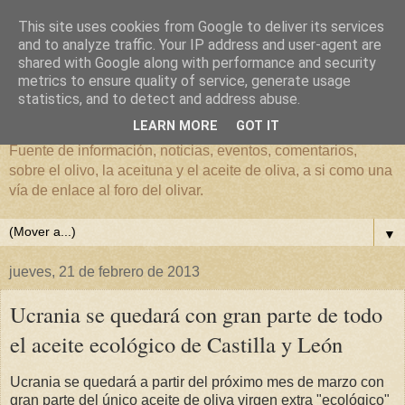
This site uses cookies from Google to deliver its services
and to analyze traffic. Your IP address and user-agent are
shared with Google along with performance and security
metrics to ensure quality of service, generate usage
El mundo del Olivar
statistics, and to detect and address abuse.
LEARN MORE
GOT IT
Fuente de información, noticias, eventos, comentarios,
sobre el olivo, la aceituna y el aceite de oliva, a si como una
vía de enlace al foro del olivar.
▼
jueves, 21 de febrero de 2013
Ucrania se quedará con gran parte de todo
el aceite ecológico de Castilla y León
Ucrania se quedará a partir del próximo mes de marzo con
gran parte del único aceite de oliva virgen extra "ecológico"