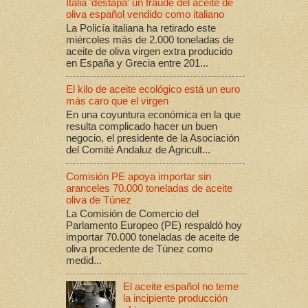
Italia 'destapa' un fraude del aceite de
oliva español vendido como italiano
La Policía italiana ha retirado este
miércoles más de 2.000 toneladas de
aceite de oliva virgen extra producido
en España y Grecia entre 201...
El kilo de aceite ecológico está un euro
más caro que el virgen
En una coyuntura económica en la que
resulta complicado hacer un buen
negocio, el presidente de la Asociación
del Comité Andaluz de Agricult...
Comisión PE apoya importar sin
aranceles 70.000 toneladas de aceite
oliva de Túnez
La Comisión de Comercio del
Parlamento Europeo (PE) respaldó hoy
importar 70.000 toneladas de aceite de
oliva procedente de Túnez como
medid...
El aceite español no teme
la incipiente producción