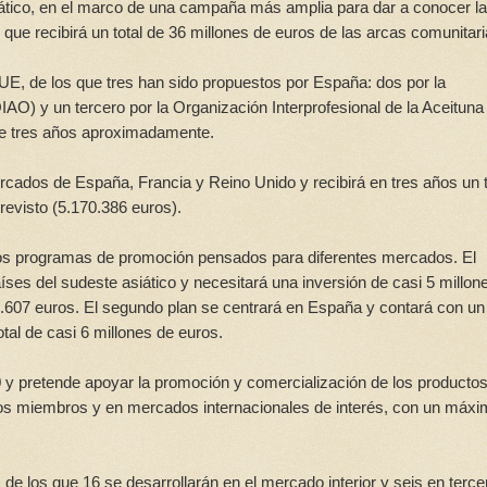
ático, en el marco de una campaña más amplia para dar a conocer la
que recibirá un total de 36 millones de euros de las arcas comunitari
 UE, de los que tres han sido propuestos por España: dos por la
OIAO) y un tercero por la Organización Interprofesional de la Aceituna
 de tres años aproximadamente.
cados de España, Francia y Reino Unido y recibirá en tres años un t
revisto (5.170.386 euros).
os programas de promoción pensados para diferentes mercados. El
aíses del sudeste asiático y necesitará una inversión de casi 5 millon
5.607 euros. El segundo plan se centrará en España y contará con un
tal de casi 6 millones de euros.
00 y pretende apoyar la promoción y comercialización de los producto
dos miembros y en mercados internacionales de interés, con un máxi
de los que 16 se desarrollarán en el mercado interior y seis en terce