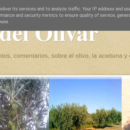
liver its services and to analyze traffic. Your IP address and us
rmance and security metrics to ensure quality of service, gene
del Olivar
buse.
tos, comentarios, sobre el olivo, la aceituna y 