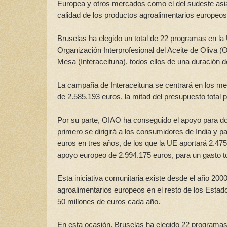
Europea y otros mercados como el del sudeste asi
calidad de los productos agroalimentarios europeos 
Bruselas ha elegido un total de 22 programas en la
Organización Interprofesional del Aceite de Oliva (
Mesa (Interaceituna), todos ellos de una duración
La campaña de Interaceituna se centrará en los mer
de 2.585.193 euros, la mitad del presupuesto total p
Por su parte, OIAO ha conseguido el apoyo para d
primero se dirigirá a los consumidores de India y p
euros en tres años, de los que la UE aportará 2.47
apoyo europeo de 2.994.175 euros, para un gasto to
Esta iniciativa comunitaria existe desde el año 20
agroalimentarios europeos en el resto de los Esta
50 millones de euros cada año.
En esta ocasión, Bruselas ha elegido 22 programas 