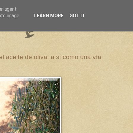
er-agent
rate usage
LEARN MORE
GOT IT
el aceite de oliva, a si como una vía