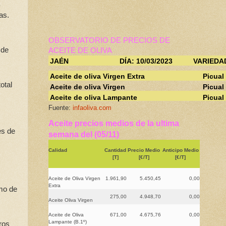
as.
OBSERVATORIO DE PRECIOS DE
 de
ACEITE DE OLIVA
JAÉN
DÍA: 10/03/2023
VARIEDA
Aceite de oliva Virgen Extra
Picual
otal
Aceite de oliva Virgen
Picual
Aceite de oliva Lampante
Picual
Fuente:
infaoliva.com
Aceite precios medios de la ultima
es de
semana del (05/11)
Calidad
Cantidad
Precio Medio
Anticipo Medio
[T]
[€/T]
[€/T]
s
Aceite de Oliva Virgen
1.961,90
5.450,45
0,00
Extra
mo de
275,00
4.948,70
0,00
Aceite Oliva Virgen
Aceite de Oliva
671,00
4.675,76
0,00
Lampante (B.1º)
ros