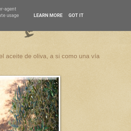
er-agent
rate usage
LEARN MORE
GOT IT
el aceite de oliva, a si como una vía