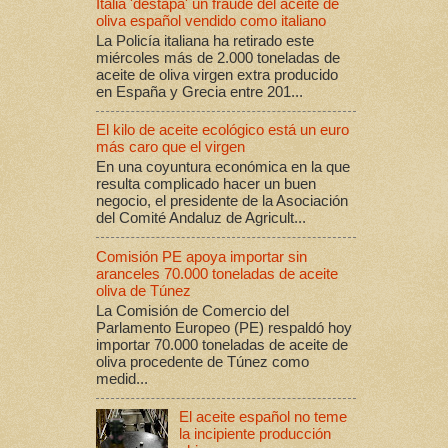
Italia 'destapa' un fraude del aceite de
oliva español vendido como italiano
La Policía italiana ha retirado este
miércoles más de 2.000 toneladas de
aceite de oliva virgen extra producido
en España y Grecia entre 201...
El kilo de aceite ecológico está un euro
más caro que el virgen
En una coyuntura económica en la que
resulta complicado hacer un buen
negocio, el presidente de la Asociación
del Comité Andaluz de Agricult...
Comisión PE apoya importar sin
aranceles 70.000 toneladas de aceite
oliva de Túnez
La Comisión de Comercio del
Parlamento Europeo (PE) respaldó hoy
importar 70.000 toneladas de aceite de
oliva procedente de Túnez como
medid...
El aceite español no teme
la incipiente producción