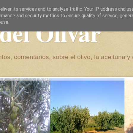
liver its services and to analyze traffic. Your IP address and us
rmance and security metrics to ensure quality of service, gene
del Olivar
buse.
tos, comentarios, sobre el olivo, la aceituna y 