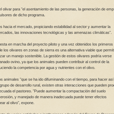
del olivar para "el asentamiento de las personas, la generación de emp
impulsores de dicho programa.
os hacia el mercado, propiciando estabilidad al sector y aumentar la
rcados, las innovaciones tecnológicas y las amenazas climáticas".
uesta en marcha del proyecto piloto y una vez obtenidos los primeros
e los olivares en zonas de sierra es una alternativa viable que permi
lizar un manejo sostenible. La gestión de estos olivares podría verse
anado ovino, ya que los animales pueden contribuir al control de la
uciendo la competencia por agua y nutrientes con el olivo.
os animales "que se ha ido difuminando con el tiempo, para hacer as
 grupo de desarrollo rural, existen otras interacciones que pueden pro
ecuada el pastoreo. "Puede aumentar la compactación del suelo
la erosión, y manejado de manera inadecuada puede tener efectos
ar al olivo", expone.