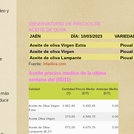
leo y
OBSERVATORIO DE PRECIOS DE
ACEITE DE OLIVA
JAÉN
DÍA: 10/03/2023
VARIEDA
Aceite de oliva Virgen Extra
Picual
Aceite de oliva Virgen
Picual
Aceite de oliva Lampante
Picual
te
Fuente:
infaoliva.com
Aceite precios medios de la ultima
semana del (05/11)
Calidad
Cantidad
Precio Medio
Anticipo Medio
í más
[T]
[€/T]
[€/T]
ducir
Aceite de Oliva Virgen
1.961,90
5.450,45
0,00
Extra
275,00
4.948,70
0,00
Aceite Oliva Virgen
Aceite de Oliva
671,00
4.675,76
0,00
Lampante (B.1º)