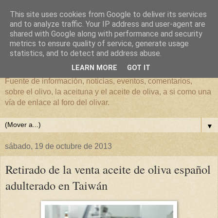
This site uses cookies from Google to deliver its services
and to analyze traffic. Your IP address and user-agent are
shared with Google along with performance and security
metrics to ensure quality of service, generate usage
El mundo del Olivar
statistics, and to detect and address abuse.
LEARN MORE
GOT IT
Fuente de información, noticias, eventos, comentarios,
sobre el olivo, la aceituna y el aceite de oliva, a si como una
vía de enlace al foro del olivar.
▼
sábado, 19 de octubre de 2013
Retirado de la venta aceite de oliva español
adulterado en Taiwán