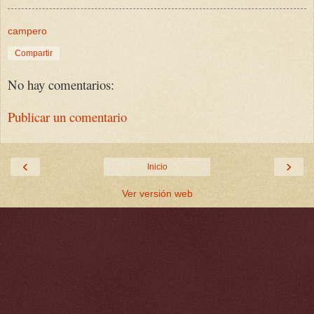
campero
Compartir
No hay comentarios:
Publicar un comentario
‹
›
Inicio
Ver versión web