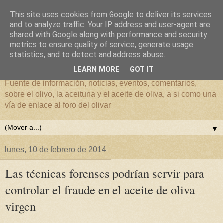
This site uses cookies from Google to deliver its services
and to analyze traffic. Your IP address and user-agent are
shared with Google along with performance and security
metrics to ensure quality of service, generate usage
El mundo del Olivar
statistics, and to detect and address abuse.
LEARN MORE
GOT IT
Fuente de información, noticias, eventos, comentarios,
sobre el olivo, la aceituna y el aceite de oliva, a si como una
vía de enlace al foro del olivar.
▼
lunes, 10 de febrero de 2014
Las técnicas forenses podrían servir para
controlar el fraude en el aceite de oliva
virgen