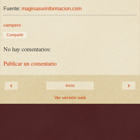
Fuente:
maginasurinformacion.com
campero
Compartir
No hay comentarios:
Publicar un comentario
‹
›
Inicio
Ver versión web