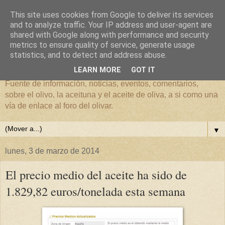
This site uses cookies from Google to deliver its services
and to analyze traffic. Your IP address and user-agent are
shared with Google along with performance and security
metrics to ensure quality of service, generate usage
El mundo del Olivar
statistics, and to detect and address abuse.
LEARN MORE
GOT IT
Fuente de información, noticias, eventos, comentarios,
sobre el olivo, la aceituna y el aceite de oliva, a si como una
vía de enlace al foro del olivar.
▼
lunes, 3 de marzo de 2014
El precio medio del aceite ha sido de
1.829,82 euros/tonelada esta semana