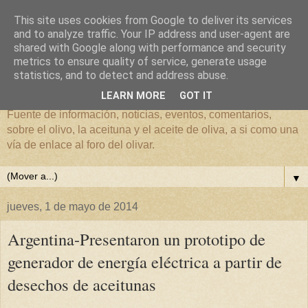
This site uses cookies from Google to deliver its services
and to analyze traffic. Your IP address and user-agent are
shared with Google along with performance and security
metrics to ensure quality of service, generate usage
El mundo del Olivar
statistics, and to detect and address abuse.
LEARN MORE
GOT IT
Fuente de información, noticias, eventos, comentarios,
sobre el olivo, la aceituna y el aceite de oliva, a si como una
vía de enlace al foro del olivar.
▼
jueves, 1 de mayo de 2014
Argentina-Presentaron un prototipo de
generador de energía eléctrica a partir de
desechos de aceitunas