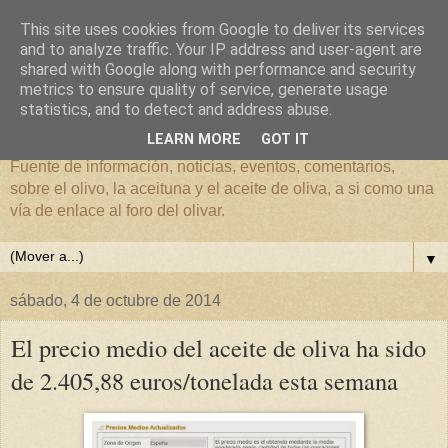
This site uses cookies from Google to deliver its services
and to analyze traffic. Your IP address and user-agent are
shared with Google along with performance and security
metrics to ensure quality of service, generate usage
El mundo del Olivar
statistics, and to detect and address abuse.
LEARN MORE
GOT IT
Fuente de información, noticias, eventos, comentarios,
sobre el olivo, la aceituna y el aceite de oliva, a si como una
vía de enlace al foro del olivar.
▼
sábado, 4 de octubre de 2014
El precio medio del aceite de oliva ha sido
de 2.405,88 euros/tonelada esta semana