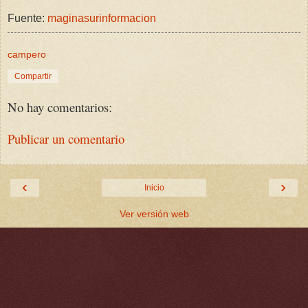
Fuente:
maginasurinformacion
campero
Compartir
No hay comentarios:
Publicar un comentario
‹
›
Inicio
Ver versión web